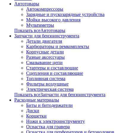
Автотовары
Автокомпрессоры
Зарядные и пускозарядные устройства
Мойки высокого давления
Мультиметры
Показать всеАвтотовары
Запчасти для бензоинструмента
Детали двигателя
Карбюраторы и ремкомплекты
Корпусные детали
Разные аксессуары
Смазывание цепи
Стартеры и составлющие
Сцепления и составляющие
Топливная система
Фильтры воздушные
Электрическая система
Показать всеЗапчасти для бензоинструмента
Расходные материалы
Биты и битодержатели
Диски
Корщетки
Ножи к электроинструменту
Оснастка для гравера
Оснастка для перфораторов и бетоноломов