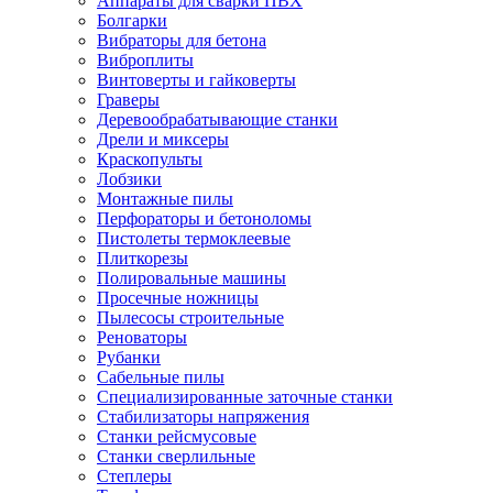
Аппараты для сварки ПВХ
Болгарки
Вибраторы для бетона
Виброплиты
Винтоверты и гайковерты
Граверы
Деревообрабатывающие станки
Дрели и миксеры
Краскопульты
Лобзики
Монтажные пилы
Перфораторы и бетоноломы
Пистолеты термоклеевые
Плиткорезы
Полировальные машины
Просечные ножницы
Пылесосы строительные
Реноваторы
Рубанки
Сабельные пилы
Специализированные заточные станки
Стабилизаторы напряжения
Станки рейсмусовые
Станки сверлильные
Степлеры