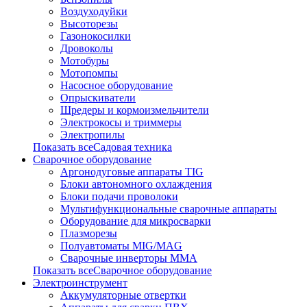
Воздуходуйки
Высоторезы
Газонокосилки
Дровоколы
Мотобуры
Мотопомпы
Насосное оборудование
Опрыскиватели
Шредеры и кормоизмельчители
Электрокосы и триммеры
Электропилы
Показать всеСадовая техника
Сварочное оборудование
Аргонодуговые аппараты TIG
Блоки автономного охлаждения
Блоки подачи проволоки
Мультифункциональные сварочные аппараты
Оборудование для микросварки
Плазморезы
Полуавтоматы MIG/MAG
Сварочные инверторы ММА
Показать всеСварочное оборудование
Электроинструмент
Аккумуляторные отвертки