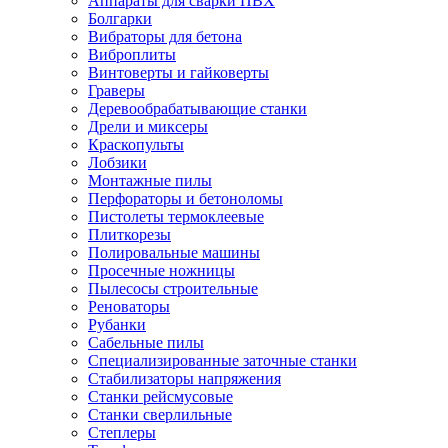
Аппараты для сварки ПВХ
Болгарки
Вибраторы для бетона
Виброплиты
Винтоверты и гайковерты
Граверы
Деревообрабатывающие станки
Дрели и миксеры
Краскопульты
Лобзики
Монтажные пилы
Перфораторы и бетоноломы
Пистолеты термоклеевые
Плиткорезы
Полировальные машины
Просечные ножницы
Пылесосы строительные
Реноваторы
Рубанки
Сабельные пилы
Специализированные заточные станки
Стабилизаторы напряжения
Станки рейсмусовые
Станки сверлильные
Степлеры