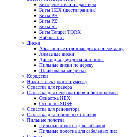
Битодержатели и адаптеры
Биты HEX (шестигранник)
Биты PH
Биты PZ
Биты SL
Биты Tamper TORX
Наборы бит
Диски
Абразивные отрезные диски по металлу
Алмазные диски
Диски для двухдисковой пилы
Пильные диски по дереву
Шлифовальные диски
Корщетки
Ножи к электроинструменту
Оснастка для гравера
Оснастка для перфораторов и бетоноломов
Оснастка HEX
Оснастка SDS+
Оснастка для реноватора
Оснастка для точильных станков
Пильные полотна
Пильные полотна для лобзиков
Пильные полотна для сабельных пил
Сверла