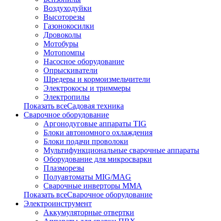
Воздуходуйки
Высоторезы
Газонокосилки
Дровоколы
Мотобуры
Мотопомпы
Насосное оборудование
Опрыскиватели
Шредеры и кормоизмельчители
Электрокосы и триммеры
Электропилы
Показать всеСадовая техника
Сварочное оборудование
Аргонодуговые аппараты TIG
Блоки автономного охлаждения
Блоки подачи проволоки
Мультифункциональные сварочные аппараты
Оборудование для микросварки
Плазморезы
Полуавтоматы MIG/MAG
Сварочные инверторы ММА
Показать всеСварочное оборудование
Электроинструмент
Аккумуляторные отвертки