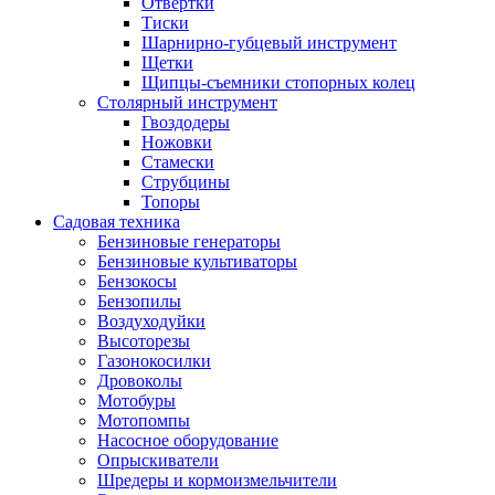
Отвертки
Тиски
Шарнирно-губцевый инструмент
Щетки
Щипцы-съемники стопорных колец
Столярный инструмент
Гвоздодеры
Ножовки
Стамески
Струбцины
Топоры
Садовая техника
Бензиновые генераторы
Бензиновые культиваторы
Бензокосы
Бензопилы
Воздуходуйки
Высоторезы
Газонокосилки
Дровоколы
Мотобуры
Мотопомпы
Насосное оборудование
Опрыскиватели
Шредеры и кормоизмельчители