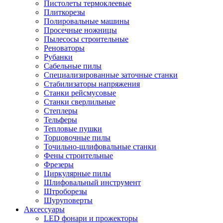
Пистолеты термоклеевые
Плиткорезы
Полировальные машины
Просечные ножницы
Пылесосы строительные
Реноваторы
Рубанки
Сабельные пилы
Специализированные заточные станки
Стабилизаторы напряжения
Станки рейсмусовые
Станки сверлильные
Степлеры
Тельферы
Тепловые пушки
Торцовочные пилы
Точильно-шлифовальные станки
Фены строительные
Фрезеры
Циркулярные пилы
Шлифовальный инструмент
Штроборезы
Шуруповерты
Аксессуары
LED фонари и прожекторы