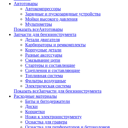
Автотовары
Автокомпрессоры
Зарядные и пускозарядные устройства
Мойки высокого давления
Мультиметры
Показать всеАвтотовары
Запчасти для бензоинструмента
Детали двигателя
Карбюраторы и ремкомплекты
Корпусные детали
Разные аксессуары
Смазывание цепи
Стартеры и составлющие
Сцепления и составляющие
Топливная система
Фильтры воздушные
Электрическая система
Показать всеЗапчасти для бензоинструмента
Расходные материалы
Биты и битодержатели
Диски
Корщетки
Ножи к электроинструменту
Оснастка для гравера
Оснастка для перфораторов и бетоноломов