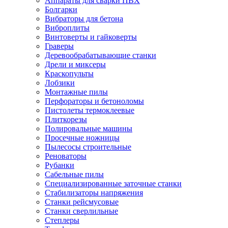
Аппараты для сварки ПВХ
Болгарки
Вибраторы для бетона
Виброплиты
Винтоверты и гайковерты
Граверы
Деревообрабатывающие станки
Дрели и миксеры
Краскопульты
Лобзики
Монтажные пилы
Перфораторы и бетоноломы
Пистолеты термоклеевые
Плиткорезы
Полировальные машины
Просечные ножницы
Пылесосы строительные
Реноваторы
Рубанки
Сабельные пилы
Специализированные заточные станки
Стабилизаторы напряжения
Станки рейсмусовые
Станки сверлильные
Степлеры