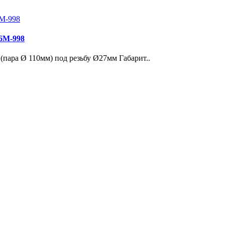
16M-998
(пара Ø 110мм) под резьбу Ø27мм Габарит..