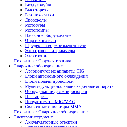
Воздуходуйки
Высоторезы
Газонокосилки
Дровоколы
Мотобуры
Мотопомпы
Насосное оборудование
Опрыскиватели
Шредеры и кормоизмельчители
Электрокосы и триммеры
Электропилы
Показать всеСадовая техника
Сварочное оборудование
Аргонодуговые аппараты TIG
Блоки автономного охлаждения
Блоки подачи проволоки
Мультифункциональные сварочные аппараты
Оборудование для микросварки
Плазморезы
Полуавтоматы MIG/MAG
Сварочные инверторы ММА
Показать всеСварочное оборудование
Электроинструмент
Аккумуляторные отвертки