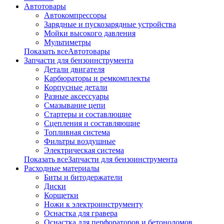
Автотовары
Автокомпрессоры
Зарядные и пускозарядные устройства
Мойки высокого давления
Мультиметры
Показать всеАвтотовары
Запчасти для бензоинструмента
Детали двигателя
Карбюраторы и ремкомплекты
Корпусные детали
Разные аксессуары
Смазывание цепи
Стартеры и составлющие
Сцепления и составляющие
Топливная система
Фильтры воздушные
Электрическая система
Показать всеЗапчасти для бензоинструмента
Расходные материалы
Биты и битодержатели
Диски
Корщетки
Ножи к электроинструменту
Оснастка для гравера
Оснастка для перфораторов и бетоноломов