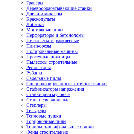
Граверы
Деревообрабатывающие станки
Дрели и миксеры
Краскопульты
Лобзики
Монтажные пилы
Перфораторы и бетоноломы
Пистолеты термоклеевые
Плиткорезы
Полировальные машины
Просечные ножницы
Пылесосы строительные
Реноваторы
Рубанки
Сабельные пилы
Специализированные заточные станки
Стабилизаторы напряжения
Станки рейсмусовые
Станки сверлильные
Степлеры
Тельферы
Тепловые пушки
Торцовочные пилы
Точильно-шлифовальные станки
Фены строительные