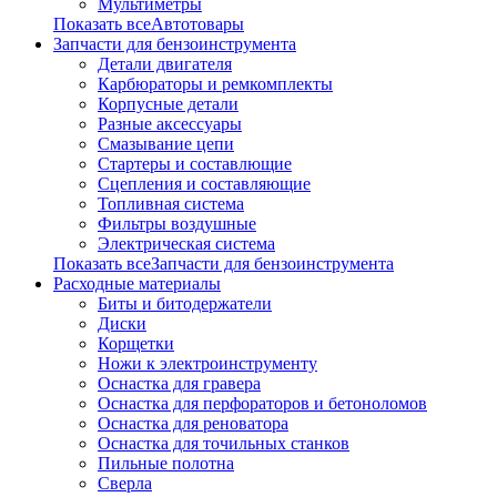
Мультиметры
Показать всеАвтотовары
Запчасти для бензоинструмента
Детали двигателя
Карбюраторы и ремкомплекты
Корпусные детали
Разные аксессуары
Смазывание цепи
Стартеры и составлющие
Сцепления и составляющие
Топливная система
Фильтры воздушные
Электрическая система
Показать всеЗапчасти для бензоинструмента
Расходные материалы
Биты и битодержатели
Диски
Корщетки
Ножи к электроинструменту
Оснастка для гравера
Оснастка для перфораторов и бетоноломов
Оснастка для реноватора
Оснастка для точильных станков
Пильные полотна
Сверла