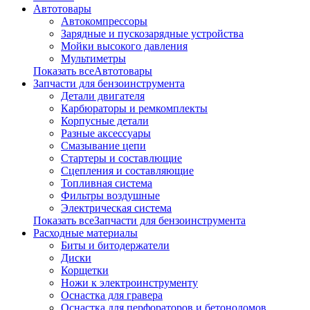
Автотовары
Автокомпрессоры
Зарядные и пускозарядные устройства
Мойки высокого давления
Мультиметры
Показать всеАвтотовары
Запчасти для бензоинструмента
Детали двигателя
Карбюраторы и ремкомплекты
Корпусные детали
Разные аксессуары
Смазывание цепи
Стартеры и составлющие
Сцепления и составляющие
Топливная система
Фильтры воздушные
Электрическая система
Показать всеЗапчасти для бензоинструмента
Расходные материалы
Биты и битодержатели
Диски
Корщетки
Ножи к электроинструменту
Оснастка для гравера
Оснастка для перфораторов и бетоноломов