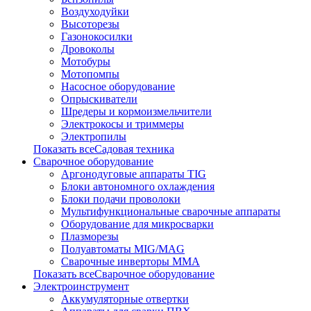
Воздуходуйки
Высоторезы
Газонокосилки
Дровоколы
Мотобуры
Мотопомпы
Насосное оборудование
Опрыскиватели
Шредеры и кормоизмельчители
Электрокосы и триммеры
Электропилы
Показать всеСадовая техника
Сварочное оборудование
Аргонодуговые аппараты TIG
Блоки автономного охлаждения
Блоки подачи проволоки
Мультифункциональные сварочные аппараты
Оборудование для микросварки
Плазморезы
Полуавтоматы MIG/MAG
Сварочные инверторы ММА
Показать всеСварочное оборудование
Электроинструмент
Аккумуляторные отвертки