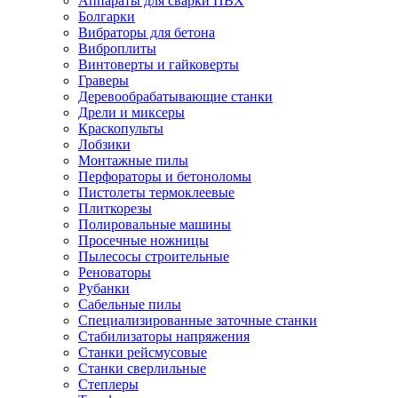
Аппараты для сварки ПВХ
Болгарки
Вибраторы для бетона
Виброплиты
Винтоверты и гайковерты
Граверы
Деревообрабатывающие станки
Дрели и миксеры
Краскопульты
Лобзики
Монтажные пилы
Перфораторы и бетоноломы
Пистолеты термоклеевые
Плиткорезы
Полировальные машины
Просечные ножницы
Пылесосы строительные
Реноваторы
Рубанки
Сабельные пилы
Специализированные заточные станки
Стабилизаторы напряжения
Станки рейсмусовые
Станки сверлильные
Степлеры