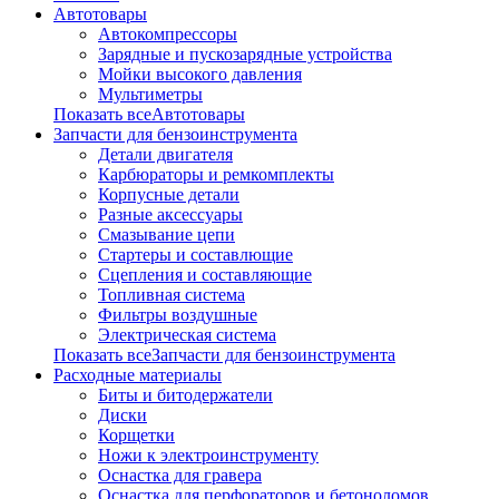
Автотовары
Автокомпрессоры
Зарядные и пускозарядные устройства
Мойки высокого давления
Мультиметры
Показать всеАвтотовары
Запчасти для бензоинструмента
Детали двигателя
Карбюраторы и ремкомплекты
Корпусные детали
Разные аксессуары
Смазывание цепи
Стартеры и составлющие
Сцепления и составляющие
Топливная система
Фильтры воздушные
Электрическая система
Показать всеЗапчасти для бензоинструмента
Расходные материалы
Биты и битодержатели
Диски
Корщетки
Ножи к электроинструменту
Оснастка для гравера
Оснастка для перфораторов и бетоноломов