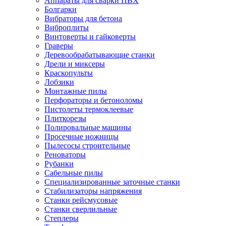
Аппараты для сварки ПВХ
Болгарки
Вибраторы для бетона
Виброплиты
Винтоверты и гайковерты
Граверы
Деревообрабатывающие станки
Дрели и миксеры
Краскопульты
Лобзики
Монтажные пилы
Перфораторы и бетоноломы
Пистолеты термоклеевые
Плиткорезы
Полировальные машины
Просечные ножницы
Пылесосы строительные
Реноваторы
Рубанки
Сабельные пилы
Специализированные заточные станки
Стабилизаторы напряжения
Станки рейсмусовые
Станки сверлильные
Степлеры