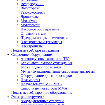
Воздуходуйки
Высоторезы
Газонокосилки
Дровоколы
Мотобуры
Мотопомпы
Насосное оборудование
Опрыскиватели
Шредеры и кормоизмельчители
Электрокосы и триммеры
Электропилы
Показать всеСадовая техника
Сварочное оборудование
Аргонодуговые аппараты TIG
Блоки автономного охлаждения
Блоки подачи проволоки
Мультифункциональные сварочные аппараты
Оборудование для микросварки
Плазморезы
Полуавтоматы MIG/MAG
Сварочные инверторы ММА
Показать всеСварочное оборудование
Электроинструмент
Аккумуляторные отвертки