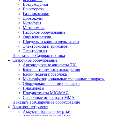
Воздуходуйки
Высоторезы
Газонокосилки
Дровоколы
Мотобуры
Мотопомпы
Насосное оборудование
Опрыскиватели
Шредеры и кормоизмельчители
Электрокосы и триммеры
Электропилы
Показать всеСадовая техника
Сварочное оборудование
Аргонодуговые аппараты TIG
Блоки автономного охлаждения
Блоки подачи проволоки
Мультифункциональные сварочные аппараты
Оборудование для микросварки
Плазморезы
Полуавтоматы MIG/MAG
Сварочные инверторы ММА
Показать всеСварочное оборудование
Электроинструмент
Аккумуляторные отвертки