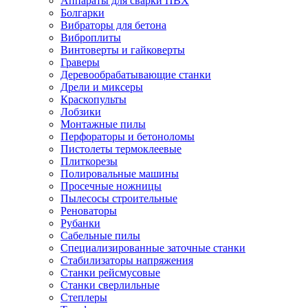
Аппараты для сварки ПВХ
Болгарки
Вибраторы для бетона
Виброплиты
Винтоверты и гайковерты
Граверы
Деревообрабатывающие станки
Дрели и миксеры
Краскопульты
Лобзики
Монтажные пилы
Перфораторы и бетоноломы
Пистолеты термоклеевые
Плиткорезы
Полировальные машины
Просечные ножницы
Пылесосы строительные
Реноваторы
Рубанки
Сабельные пилы
Специализированные заточные станки
Стабилизаторы напряжения
Станки рейсмусовые
Станки сверлильные
Степлеры