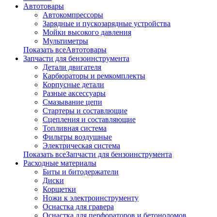
Автотовары
Автокомпрессоры
Зарядные и пускозарядные устройства
Мойки высокого давления
Мультиметры
Показать всеАвтотовары
Запчасти для бензоинструмента
Детали двигателя
Карбюраторы и ремкомплекты
Корпусные детали
Разные аксессуары
Смазывание цепи
Стартеры и составлющие
Сцепления и составляющие
Топливная система
Фильтры воздушные
Электрическая система
Показать всеЗапчасти для бензоинструмента
Расходные материалы
Биты и битодержатели
Диски
Корщетки
Ножи к электроинструменту
Оснастка для гравера
Оснастка для перфораторов и бетоноломов