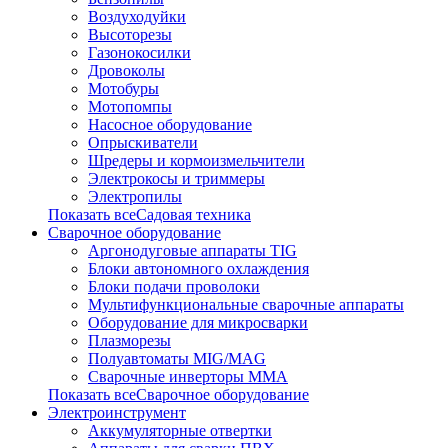
Воздуходуйки
Высоторезы
Газонокосилки
Дровоколы
Мотобуры
Мотопомпы
Насосное оборудование
Опрыскиватели
Шредеры и кормоизмельчители
Электрокосы и триммеры
Электропилы
Показать всеСадовая техника
Сварочное оборудование
Аргонодуговые аппараты TIG
Блоки автономного охлаждения
Блоки подачи проволоки
Мультифункциональные сварочные аппараты
Оборудование для микросварки
Плазморезы
Полуавтоматы MIG/MAG
Сварочные инверторы ММА
Показать всеСварочное оборудование
Электроинструмент
Аккумуляторные отвертки