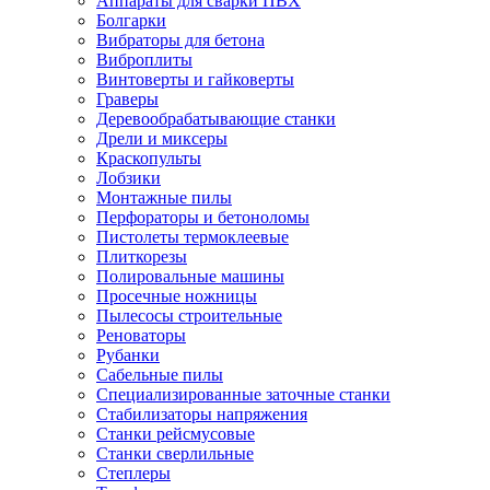
Аппараты для сварки ПВХ
Болгарки
Вибраторы для бетона
Виброплиты
Винтоверты и гайковерты
Граверы
Деревообрабатывающие станки
Дрели и миксеры
Краскопульты
Лобзики
Монтажные пилы
Перфораторы и бетоноломы
Пистолеты термоклеевые
Плиткорезы
Полировальные машины
Просечные ножницы
Пылесосы строительные
Реноваторы
Рубанки
Сабельные пилы
Специализированные заточные станки
Стабилизаторы напряжения
Станки рейсмусовые
Станки сверлильные
Степлеры