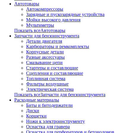
Автотовары
Автокомпрессоры
Зарядные и пускозарядные устройства
Мойки высокого давления
Мультиметры
Показать всеАвтотовары
Запчасти для бензоинструмента
Детали двигателя
Карбюраторы и ремкомплекты
Корпусные детали
Разные аксессуары
Смазывание цепи
Стартеры и составлющие
Сцепления и составляющие
Топливная система
Фильтры воздушные
Электрическая система
Показать всеЗапчасти для бензоинструмента
Расходные материалы
Биты и битодержатели
Диски
Корщетки
Ножи к электроинструменту
Оснастка для гравера
Оснастка для перфораторов и бетоноломов