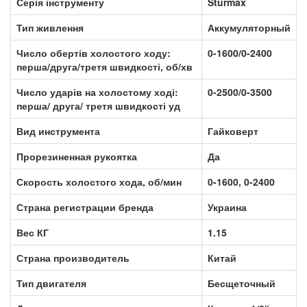
Серія інструменту
Sturmax
Тип живлення
Аккумуляторный
Число обертів холостого ходу:
0-1600/0-2400
перша/друга/третя швидкості, об/хв
Число ударів на холостому ході:
0-2500/0-3500
перша/ друга/ третя швидкості уд
Вид инструмента
Гайковерт
Прорезиненная рукоятка
Да
Скорость холостого хода, об/мин
0-1600, 0-2400
Страна регистрации бренда
Украина
Вес КГ
1.15
Страна производитель
Китай
Тип двигателя
Бесщеточный