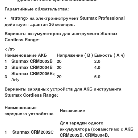
Гарантийные обязательства:
/strong> на электроинструмент Sturmax Professional
действует гарантия 36 месяцев.
Варианты аккумуляторов для инструмента Sturmax
Cordless Range:
< /tr>
Наименование АКБ
Напряжение ( В )
Емкость ( А ч)
1
Sturmax CRM2002B
20
2.0
2
Sturmax CRM2004B
20
4.0
Sturmax CRM2006B<
3
20
6.0
/td>
Варианты зарядных устройств для АКБ инструмента
Sturmax Cordless Range:
Наименование
Назначение
зарядного устройства
Для зарядки одного
аккумулятора (совместимо с АКБ
1
Sturmax CRM2002С
CRM2002B, CRM2004B,