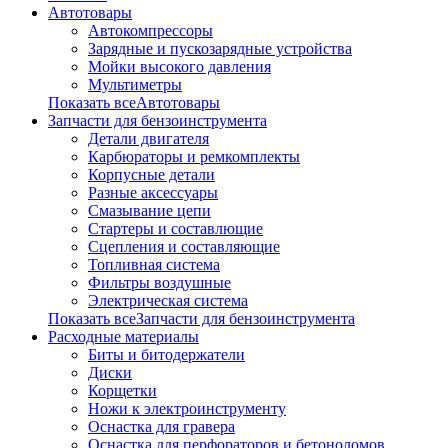
Автотовары
Автокомпрессоры
Зарядные и пускозарядные устройства
Мойки высокого давления
Мультиметры
Показать всеАвтотовары
Запчасти для бензоинструмента
Детали двигателя
Карбюраторы и ремкомплекты
Корпусные детали
Разные аксессуары
Смазывание цепи
Стартеры и составлющие
Сцепления и составляющие
Топливная система
Фильтры воздушные
Электрическая система
Показать всеЗапчасти для бензоинструмента
Расходные материалы
Биты и битодержатели
Диски
Корщетки
Ножи к электроинструменту
Оснастка для гравера
Оснастка для перфораторов и бетоноломов