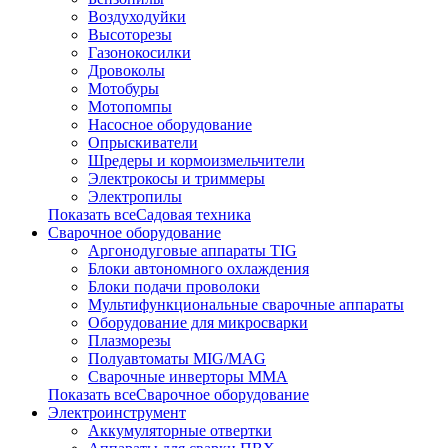
Воздуходуйки
Высоторезы
Газонокосилки
Дровоколы
Мотобуры
Мотопомпы
Насосное оборудование
Опрыскиватели
Шредеры и кормоизмельчители
Электрокосы и триммеры
Электропилы
Показать всеСадовая техника
Сварочное оборудование
Аргонодуговые аппараты TIG
Блоки автономного охлаждения
Блоки подачи проволоки
Мультифункциональные сварочные аппараты
Оборудование для микросварки
Плазморезы
Полуавтоматы MIG/MAG
Сварочные инверторы ММА
Показать всеСварочное оборудование
Электроинструмент
Аккумуляторные отвертки