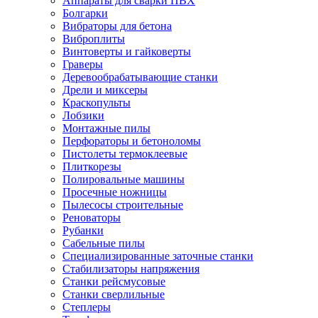
Аппараты для сварки ПВХ
Болгарки
Вибраторы для бетона
Виброплиты
Винтоверты и гайковерты
Граверы
Деревообрабатывающие станки
Дрели и миксеры
Краскопульты
Лобзики
Монтажные пилы
Перфораторы и бетоноломы
Пистолеты термоклеевые
Плиткорезы
Полировальные машины
Просечные ножницы
Пылесосы строительные
Реноваторы
Рубанки
Сабельные пилы
Специализированные заточные станки
Стабилизаторы напряжения
Станки рейсмусовые
Станки сверлильные
Степлеры