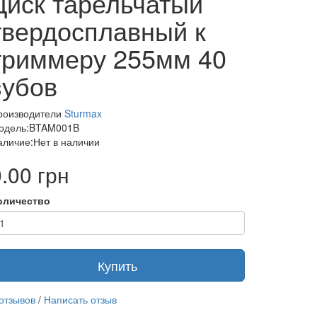
Диск тарельчатый
твердосплавный к
триммеру 255мм 40
зубов
роизводители
Sturmax
одель:BTAM001B
аличие:Нет в наличии
.00 грн
оличество
Купить
 отзывов
/
Написать отзыв