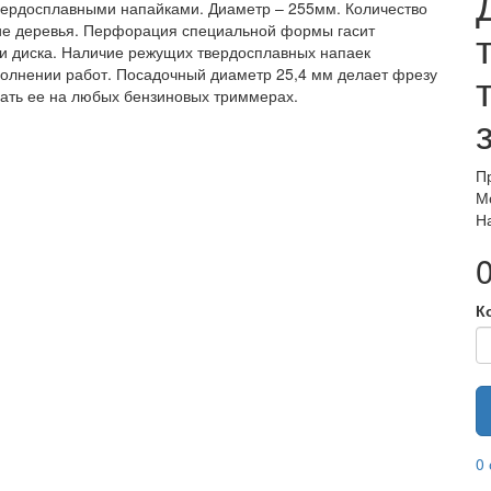
вердосплавными напайками. Диаметр – 255мм. Количество
онкие деревья. Перфорация специальной формы гасит
 диска. Наличие режущих твердосплавных напаек
полнении работ. Посадочный диаметр 25,4 мм делает фрезу
ать ее на любых бензиновых триммерах.
П
М
Н
0
К
0