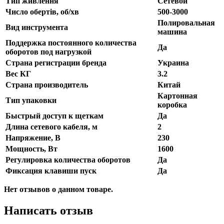
Тип живлення
Сетевой
Число обертів, об/хв
500-3000
Полировальная
Вид инструмента
машина
Поддержка постоянного количества
Да
оборотов под нагрузкой
Страна регистрации бренда
Украина
Вес КГ
3.2
Страна производитель
Китай
Картонная
Тип упаковки
коробка
Быстрый доступ к щеткам
Да
Длина сетевого кабеля, м
2
Напряжение, В
230
Мощность, Вт
1600
Регулировка количества оборотов
Да
Фиксация клавиши пуск
Да
Нет отзывов о данном товаре.
Написать отзыв