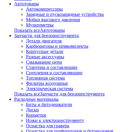
Автотовары
Автокомпрессоры
Зарядные и пускозарядные устройства
Мойки высокого давления
Мультиметры
Показать всеАвтотовары
Запчасти для бензоинструмента
Детали двигателя
Карбюраторы и ремкомплекты
Корпусные детали
Разные аксессуары
Смазывание цепи
Стартеры и составлющие
Сцепления и составляющие
Топливная система
Фильтры воздушные
Электрическая система
Показать всеЗапчасти для бензоинструмента
Расходные материалы
Биты и битодержатели
Диски
Корщетки
Ножи к электроинструменту
Оснастка для гравера
Оснастка для перфораторов и бетоноломов