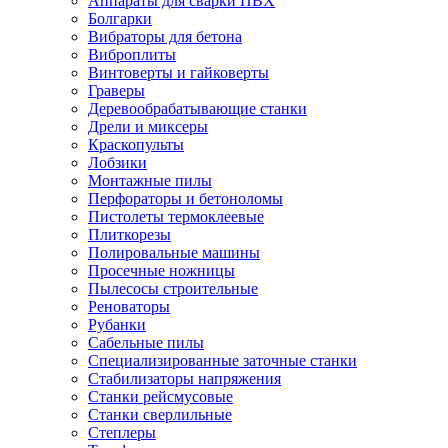
Аппараты для сварки ПВХ
Болгарки
Вибраторы для бетона
Виброплиты
Винтоверты и гайковерты
Граверы
Деревообрабатывающие станки
Дрели и миксеры
Краскопульты
Лобзики
Монтажные пилы
Перфораторы и бетоноломы
Пистолеты термоклеевые
Плиткорезы
Полировальные машины
Просечные ножницы
Пылесосы строительные
Реноваторы
Рубанки
Сабельные пилы
Специализированные заточные станки
Стабилизаторы напряжения
Станки рейсмусовые
Станки сверлильные
Степлеры