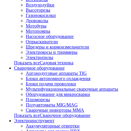
Воздуходуйки
Высоторезы
Газонокосилки
Дровоколы
Мотобуры
Мотопомпы
Насосное оборудование
Опрыскиватели
Шредеры и кормоизмельчители
Электрокосы и триммеры
Электропилы
Показать всеСадовая техника
Сварочное оборудование
Аргонодуговые аппараты TIG
Блоки автономного охлаждения
Блоки подачи проволоки
Мультифункциональные сварочные аппараты
Оборудование для микросварки
Плазморезы
Полуавтоматы MIG/MAG
Сварочные инверторы ММА
Показать всеСварочное оборудование
Электроинструмент
Аккумуляторные отвертки