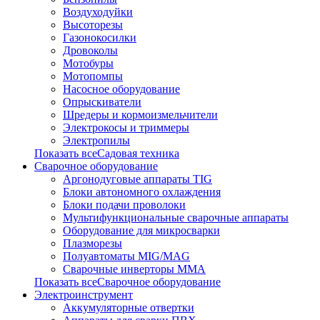
Воздуходуйки
Высоторезы
Газонокосилки
Дровоколы
Мотобуры
Мотопомпы
Насосное оборудование
Опрыскиватели
Шредеры и кормоизмельчители
Электрокосы и триммеры
Электропилы
Показать всеСадовая техника
Сварочное оборудование
Аргонодуговые аппараты TIG
Блоки автономного охлаждения
Блоки подачи проволоки
Мультифункциональные сварочные аппараты
Оборудование для микросварки
Плазморезы
Полуавтоматы MIG/MAG
Сварочные инверторы ММА
Показать всеСварочное оборудование
Электроинструмент
Аккумуляторные отвертки