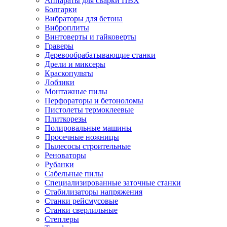
Аппараты для сварки ПВХ
Болгарки
Вибраторы для бетона
Виброплиты
Винтоверты и гайковерты
Граверы
Деревообрабатывающие станки
Дрели и миксеры
Краскопульты
Лобзики
Монтажные пилы
Перфораторы и бетоноломы
Пистолеты термоклеевые
Плиткорезы
Полировальные машины
Просечные ножницы
Пылесосы строительные
Реноваторы
Рубанки
Сабельные пилы
Специализированные заточные станки
Стабилизаторы напряжения
Станки рейсмусовые
Станки сверлильные
Степлеры