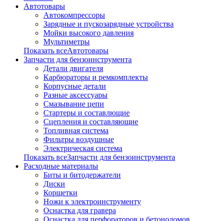
Автотовары
Автокомпрессоры
Зарядные и пускозарядные устройства
Мойки высокого давления
Мультиметры
Показать всеАвтотовары
Запчасти для бензоинструмента
Детали двигателя
Карбюраторы и ремкомплекты
Корпусные детали
Разные аксессуары
Смазывание цепи
Стартеры и составлющие
Сцепления и составляющие
Топливная система
Фильтры воздушные
Электрическая система
Показать всеЗапчасти для бензоинструмента
Расходные материалы
Биты и битодержатели
Диски
Корщетки
Ножи к электроинструменту
Оснастка для гравера
Оснастка для перфораторов и бетоноломов