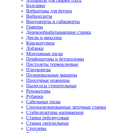
Аппараты для сварки ПВХ
Болгарки
Вибраторы для бетона
Виброплиты
Винтоверты и гайковерты
Граверы
Деревообрабатывающие станки
Дрели и миксеры
Краскопульты
Лобзики
Монтажные пилы
Перфораторы и бетоноломы
Пистолеты термоклеевые
Плиткорезы
Полировальные машины
Просечные ножницы
Пылесосы строительные
Реноваторы
Рубанки
Сабельные пилы
Специализированные заточные станки
Стабилизаторы напряжения
Станки рейсмусовые
Станки сверлильные
Степлеры