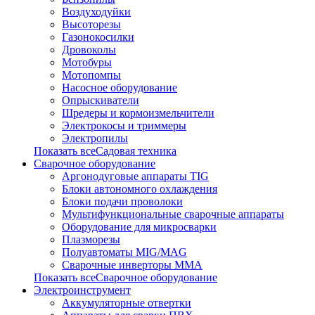
Воздуходуйки
Высоторезы
Газонокосилки
Дровоколы
Мотобуры
Мотопомпы
Насосное оборудование
Опрыскиватели
Шредеры и кормоизмельчители
Электрокосы и триммеры
Электропилы
Показать всеСадовая техника
Сварочное оборудование
Аргонодуговые аппараты TIG
Блоки автономного охлаждения
Блоки подачи проволоки
Мультифункциональные сварочные аппараты
Оборудование для микросварки
Плазморезы
Полуавтоматы MIG/MAG
Сварочные инверторы ММА
Показать всеСварочное оборудование
Электроинструмент
Аккумуляторные отвертки