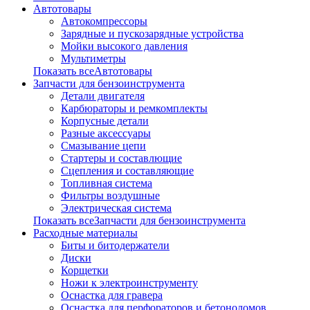
Автотовары
Автокомпрессоры
Зарядные и пускозарядные устройства
Мойки высокого давления
Мультиметры
Показать всеАвтотовары
Запчасти для бензоинструмента
Детали двигателя
Карбюраторы и ремкомплекты
Корпусные детали
Разные аксессуары
Смазывание цепи
Стартеры и составлющие
Сцепления и составляющие
Топливная система
Фильтры воздушные
Электрическая система
Показать всеЗапчасти для бензоинструмента
Расходные материалы
Биты и битодержатели
Диски
Корщетки
Ножи к электроинструменту
Оснастка для гравера
Оснастка для перфораторов и бетоноломов