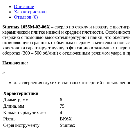
Описание
Характеристики
Отзывов (0)
Sturmax 1055M-02-06X
– сверло по стеклу и изразцу с шестиг
керамической плитке низкой и средней плотности. Особенност
стержню с помощью высокотемпературной пайки, что обеспечи
позволяющую сравнить с обычным сверлом значительно повыси
хвостовика гарантирует лучшую фиксацию в зажимных патрона
оборотах (300 – 500 об/мин) с отключенным режимом удара и 
Назначение:
>
для сверления глухих и сквозных отверстий в незакаленн
Характеристики
Диаметр, мм
6
Длина, мм
75
Кількість ріжучих лез
4
Різець
ВК6Х
Серія інструменту
Sturmax