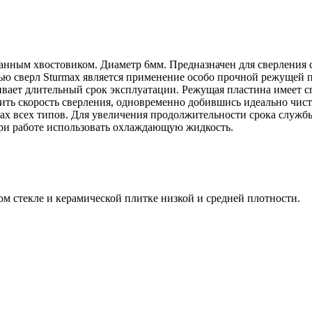
ранным хвостовиком. Диаметр 6мм. Предназначен для сверления 
ью сверл Sturmax является применение особо прочной режущей 
вает длительный срок эксплуатации. Режущая пластина имеет 
ть скорость сверления, одновременно добившись идеально чист
х всех типов. Для увеличения продолжительности срока службы
при работе использовать охлаждающую жидкость.
ом стекле и керамической плитке низкой и средней плотности.