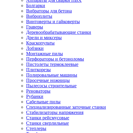
Аппараты для сварки ПВХ
Болгарки
Вибраторы для бетона
Виброплиты
Винтоверты и гайковерты
Граверы
Деревообрабатывающие станки
Дрели и миксеры
Краскопульты
Лобзики
Монтажные пилы
Перфораторы и бетоноломы
Пистолеты термоклеевые
Плиткорезы
Полировальные машины
Просечные ножницы
Пылесосы строительные
Реноваторы
Рубанки
Сабельные пилы
Специализированные заточные станки
Стабилизаторы напряжения
Станки рейсмусовые
Станки сверлильные
Степлеры