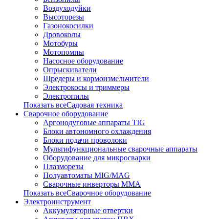
Воздуходуйки
Высоторезы
Газонокосилки
Дровоколы
Мотобуры
Мотопомпы
Насосное оборудование
Опрыскиватели
Шредеры и кормоизмельчители
Электрокосы и триммеры
Электропилы
Показать всеСадовая техника
Сварочное оборудование
Аргонодуговые аппараты TIG
Блоки автономного охлаждения
Блоки подачи проволоки
Мультифункциональные сварочные аппараты
Оборудование для микросварки
Плазморезы
Полуавтоматы MIG/MAG
Сварочные инверторы ММА
Показать всеСварочное оборудование
Электроинструмент
Аккумуляторные отвертки