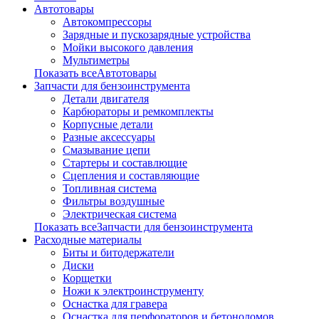
Автотовары
Автокомпрессоры
Зарядные и пускозарядные устройства
Мойки высокого давления
Мультиметры
Показать всеАвтотовары
Запчасти для бензоинструмента
Детали двигателя
Карбюраторы и ремкомплекты
Корпусные детали
Разные аксессуары
Смазывание цепи
Стартеры и составлющие
Сцепления и составляющие
Топливная система
Фильтры воздушные
Электрическая система
Показать всеЗапчасти для бензоинструмента
Расходные материалы
Биты и битодержатели
Диски
Корщетки
Ножи к электроинструменту
Оснастка для гравера
Оснастка для перфораторов и бетоноломов