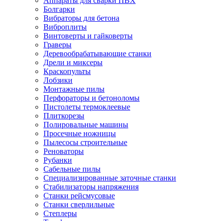
Аппараты для сварки ПВХ
Болгарки
Вибраторы для бетона
Виброплиты
Винтоверты и гайковерты
Граверы
Деревообрабатывающие станки
Дрели и миксеры
Краскопульты
Лобзики
Монтажные пилы
Перфораторы и бетоноломы
Пистолеты термоклеевые
Плиткорезы
Полировальные машины
Просечные ножницы
Пылесосы строительные
Реноваторы
Рубанки
Сабельные пилы
Специализированные заточные станки
Стабилизаторы напряжения
Станки рейсмусовые
Станки сверлильные
Степлеры