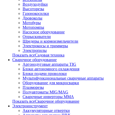
Воздуходуйки
Высоторезы
Газонокосилки
Дровоколы
Мотобуры
Мотопомпы
Насосное оборудование
Опрыскиватели
Шредеры и кормоизмельчители
Электрокосы и триммеры
Электропилы
Показать всеСадовая техника
Сварочное оборудование
Аргонодуговые аппараты TIG
Блоки автономного охлаждения
Блоки подачи проволоки
Мультифункциональные сварочные аппараты
Оборудование для микросварки
Плазморезы
Полуавтоматы MIG/MAG
Сварочные инверторы ММА
Показать всеСварочное оборудование
Электроинструмент
Аккумуляторные отвертки