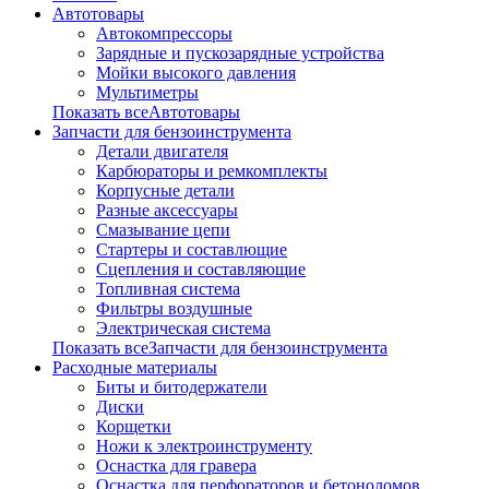
Автотовары
Автокомпрессоры
Зарядные и пускозарядные устройства
Мойки высокого давления
Мультиметры
Показать всеАвтотовары
Запчасти для бензоинструмента
Детали двигателя
Карбюраторы и ремкомплекты
Корпусные детали
Разные аксессуары
Смазывание цепи
Стартеры и составлющие
Сцепления и составляющие
Топливная система
Фильтры воздушные
Электрическая система
Показать всеЗапчасти для бензоинструмента
Расходные материалы
Биты и битодержатели
Диски
Корщетки
Ножи к электроинструменту
Оснастка для гравера
Оснастка для перфораторов и бетоноломов