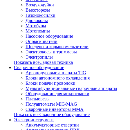
Воздуходуйки
Высоторезы
Газонокосилки
Дровоколы
Мотобуры
Мотопомпы
Насосное оборудование
Опрыскиватели
Шредеры и кормоизмельчители
Электрокосы и триммеры
Электропилы
Показать всеСадовая техника
Сварочное оборудование
Аргонодуговые аппараты TIG
Блоки автономного охлаждения
Блоки подачи проволоки
Мультифункциональные сварочные аппараты
Оборудование для микросварки
Плазморезы
Полуавтоматы MIG/MAG
Сварочные инверторы ММА
Показать всеСварочное оборудование
Электроинструмент
Аккумуляторные отвертки