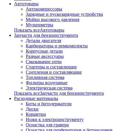
Автотовары
Автокомпрессоры
Зарядные и пускозарядные устройства
Мойки высокого давления
Мультиметры
Показать всеАвтотовары
Запчасти для бензоинструмента
Детали двигателя
Карбюраторы и ремкомплекты
Корпусные детали
Разные аксессуары
Смазывание цепи
Стартеры и составлющие
Сцепления и составляющие
Топливная система
Фильтры воздушные
Электрическая система
Показать всеЗапчасти для бензоинструмента
Расходные материалы
Биты и битодержатели
Диски
Корщетки
Ножи к электроинструменту
Оснастка для гравера
Оснастка для перфораторов и бетоноломов