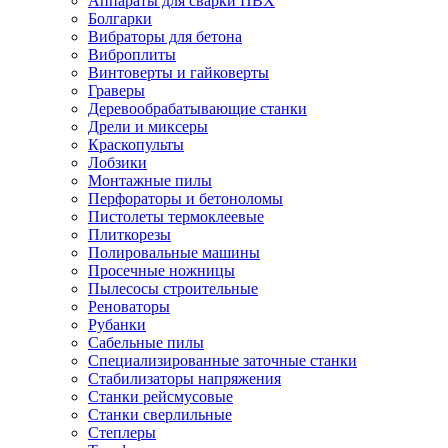
Аппараты для сварки ПВХ
Болгарки
Вибраторы для бетона
Виброплиты
Винтоверты и гайковерты
Граверы
Деревообрабатывающие станки
Дрели и миксеры
Краскопульты
Лобзики
Монтажные пилы
Перфораторы и бетоноломы
Пистолеты термоклеевые
Плиткорезы
Полировальные машины
Просечные ножницы
Пылесосы строительные
Реноваторы
Рубанки
Сабельные пилы
Специализированные заточные станки
Стабилизаторы напряжения
Станки рейсмусовые
Станки сверлильные
Степлеры