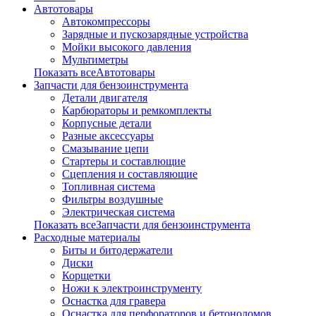
Автотовары
Автокомпрессоры
Зарядные и пускозарядные устройства
Мойки высокого давления
Мультиметры
Показать всеАвтотовары
Запчасти для бензоинструмента
Детали двигателя
Карбюраторы и ремкомплекты
Корпусные детали
Разные аксессуары
Смазывание цепи
Стартеры и составлющие
Сцепления и составляющие
Топливная система
Фильтры воздушные
Электрическая система
Показать всеЗапчасти для бензоинструмента
Расходные материалы
Биты и битодержатели
Диски
Корщетки
Ножи к электроинструменту
Оснастка для гравера
Оснастка для перфораторов и бетоноломов