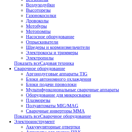
Воздуходуйки
Высоторезы
Газонокосилки
Дровоколы
Мотобуры
Мотопомпы
Насосное оборудование
Опрыскиватели
Шредеры и кормоизмельчители
Электрокосы и триммеры
Электропилы
Показать всеСадовая техника
Сварочное оборудование
Аргонодуговые аппараты TIG
Блоки автономного охлаждения
Блоки подачи проволоки
Мультифункциональные сварочные аппараты
Оборудование для микросварки
Плазморезы
Полуавтоматы MIG/MAG
Сварочные инверторы ММА
Показать всеСварочное оборудование
Электроинструмент
Аккумуляторные отвертки