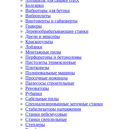
Аппараты для сварки ПВХ
Болгарки
Вибраторы для бетона
Виброплиты
Винтоверты и гайковерты
Граверы
Деревообрабатывающие станки
Дрели и миксеры
Краскопульты
Лобзики
Монтажные пилы
Перфораторы и бетоноломы
Пистолеты термоклеевые
Плиткорезы
Полировальные машины
Просечные ножницы
Пылесосы строительные
Реноваторы
Рубанки
Сабельные пилы
Специализированные заточные станки
Стабилизаторы напряжения
Станки рейсмусовые
Станки сверлильные
Степлеры