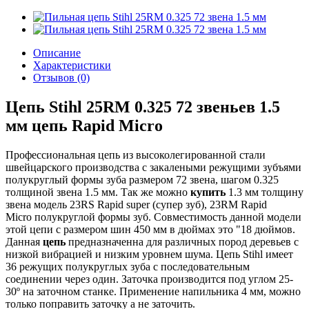
Описание
Характеристики
Отзывов (0)
Цепь Stihl 25RM 0.325 72 звеньев 1.5
мм цепь Rapid Micro
Профессиональная цепь из высоколегированной стали
швейцарского производства с закалеными режущими зубъями
полукруглый формы зуба размером 72 звена, шагом 0.325
толщиной звена 1.5 мм. Так же можно
купить
1.3 мм толщину
звена модель 23RS Rapid super (супер зуб), 23RM Rapid
Micro полукруглой формы зуб. Совместимость данной модели
этой цепи с размером шин 450 мм в дюймах это "18 дюймов.
Данная
цепь
предназначенна для различных пород деревьев с
низкой вибрацией и низким уровнем шума. Цепь Stihl имеет
36 режущих полукруглых зуба с последовательным
соединении через один. Заточка производится под углом 25-
30º на заточном станке. Применение напильника 4 мм, можно
только поправить заточку а не заточить.