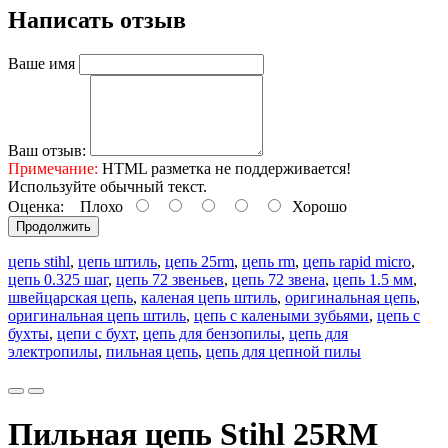
Написать отзыв
Ваше имя
Ваш отзыв:
Примечание:
HTML разметка не поддерживается!
Используйте обычный текст.
Оценка:
Плохо
Хорошо
Продолжить
цепь stihl
,
цепь штиль
,
цепь 25rm
,
цепь rm
,
цепь rapid micro
,
цепь 0.325 шаг
,
цепь 72 звеньев
,
цепь 72 звена
,
цепь 1.5 мм
,
швейцарская цепь
,
каленая цепь штиль
,
оригинальная цепь
,
оригинальная цепь штиль
,
цепь с калеными зубьями
,
цепь с
бухты
,
цепи с бухт
,
цепь для бензопилы
,
цепь для
электропилы
,
пильная цепь
,
цепь для цепной пилы
Пильная цепь Stihl 25RM