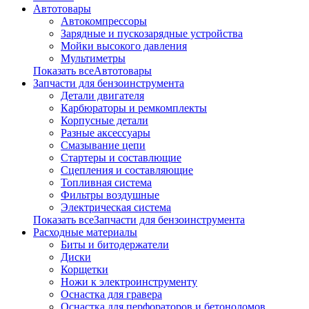
Автотовары
Автокомпрессоры
Зарядные и пускозарядные устройства
Мойки высокого давления
Мультиметры
Показать всеАвтотовары
Запчасти для бензоинструмента
Детали двигателя
Карбюраторы и ремкомплекты
Корпусные детали
Разные аксессуары
Смазывание цепи
Стартеры и составлющие
Сцепления и составляющие
Топливная система
Фильтры воздушные
Электрическая система
Показать всеЗапчасти для бензоинструмента
Расходные материалы
Биты и битодержатели
Диски
Корщетки
Ножи к электроинструменту
Оснастка для гравера
Оснастка для перфораторов и бетоноломов