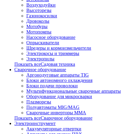
Воздуходуйки
Высоторезы
Газонокосилки
Дровоколы
Мотобуры
Мотопомпы
Насосное оборудование
Опрыскиватели
Шредеры и кормоизмельчители
Электрокосы и триммеры
Электропилы
Показать всеСадовая техника
Сварочное оборудование
Аргонодуговые аппараты TIG
Блоки автономного охлаждения
Блоки подачи проволоки
Мультифункциональные сварочные аппараты
Оборудование для микросварки
Плазморезы
Полуавтоматы MIG/MAG
Сварочные инверторы ММА
Показать всеСварочное оборудование
Электроинструмент
Аккумуляторные отвертки