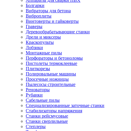
Аппараты для сварки ПВХ
Болгарки
Вибраторы для бетона
Виброплиты
Винтоверты и гайковерты
Граверы
Деревообрабатывающие станки
Дрели и миксеры
Краскопульты
Лобзики
Монтажные пилы
Перфораторы и бетоноломы
Пистолеты термоклеевые
Плиткорезы
Полировальные машины
Просечные ножницы
Пылесосы строительные
Реноваторы
Рубанки
Сабельные пилы
Специализированные заточные станки
Стабилизаторы напряжения
Станки рейсмусовые
Станки сверлильные
Степлеры