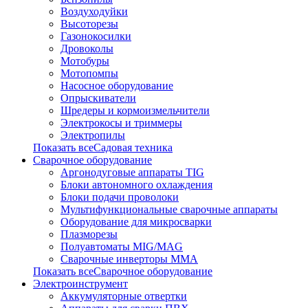
Воздуходуйки
Высоторезы
Газонокосилки
Дровоколы
Мотобуры
Мотопомпы
Насосное оборудование
Опрыскиватели
Шредеры и кормоизмельчители
Электрокосы и триммеры
Электропилы
Показать всеСадовая техника
Сварочное оборудование
Аргонодуговые аппараты TIG
Блоки автономного охлаждения
Блоки подачи проволоки
Мультифункциональные сварочные аппараты
Оборудование для микросварки
Плазморезы
Полуавтоматы MIG/MAG
Сварочные инверторы ММА
Показать всеСварочное оборудование
Электроинструмент
Аккумуляторные отвертки