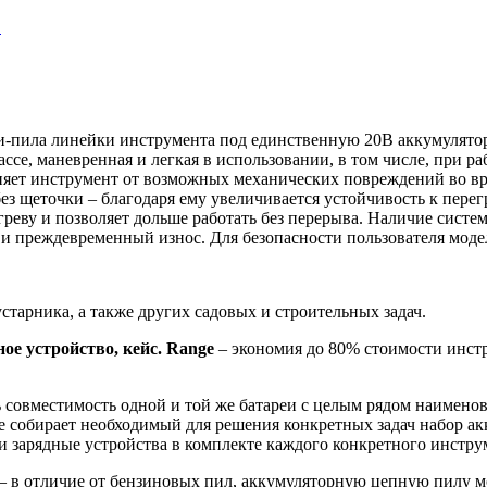
и-пила линейки инструмента под единственную 20В аккумулятор
ссе, маневренная и легкая в использовании, в том числе, при р
аняет инструмент от возможных механических повреждений во в
з щеточки – благодаря ему увеличивается устойчивость к перег
егреву и позволяет дольше работать без перерыва. Наличие сис
 и преждевременный износ. Для безопасности пользователя моде
устарника, а также других садовых и строительных задач.
ое устройство, кейс. Range
– экономия до 80% стоимости инстр
 совместимость одной и той же батареи с целым рядом наимено
ве собирает необходимый для решения конкретных задач набор а
и зарядные устройства в комплекте каждого конкретного инстру
– в отличие от бензиновых пил, аккумуляторную цепную пилу м