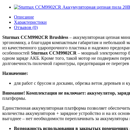
Описание
Характеристики
Отзывов (0)
Sturmax CCM9902CR Brushless
– аккумуляторная цепная мин
эргономику, а благодаря компактным габаритам и небольшой ма
из качественного ударопрочного пластика и надежно предохр
особенностей
Sturmax CCM9902CR
– мощный электромотор бе
одном заряде АКБ. Кроме того, такой мотор не подвержен пер
долговечность пилочной гарнитуры, предотвращая ее перегрев
Назначение:
для работ с брусом и досками, обрезка веток деревьев и к
Внимание! Комплектация не включает: аккумулятор, зарядн
платформы.
Единственная аккумуляторная платформа позволяет обеспечить
количества аккумуляторов + зарядное устройство и на их осно
выгоднее – нет необходимости переплачивать за аккумуляторы 
Возможность использования в закрытых помещениях