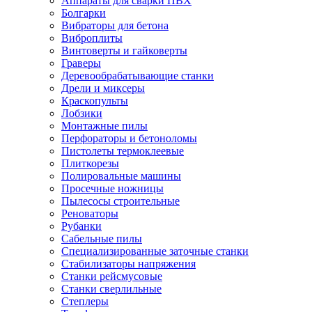
Аппараты для сварки ПВХ
Болгарки
Вибраторы для бетона
Виброплиты
Винтоверты и гайковерты
Граверы
Деревообрабатывающие станки
Дрели и миксеры
Краскопульты
Лобзики
Монтажные пилы
Перфораторы и бетоноломы
Пистолеты термоклеевые
Плиткорезы
Полировальные машины
Просечные ножницы
Пылесосы строительные
Реноваторы
Рубанки
Сабельные пилы
Специализированные заточные станки
Стабилизаторы напряжения
Станки рейсмусовые
Станки сверлильные
Степлеры