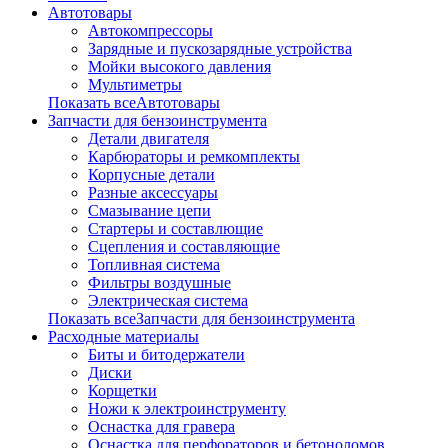
Автотовары
Автокомпрессоры
Зарядные и пускозарядные устройства
Мойки высокого давления
Мультиметры
Показать всеАвтотовары
Запчасти для бензоинструмента
Детали двигателя
Карбюраторы и ремкомплекты
Корпусные детали
Разные аксессуары
Смазывание цепи
Стартеры и составлющие
Сцепления и составляющие
Топливная система
Фильтры воздушные
Электрическая система
Показать всеЗапчасти для бензоинструмента
Расходные материалы
Биты и битодержатели
Диски
Корщетки
Ножи к электроинструменту
Оснастка для гравера
Оснастка для перфораторов и бетоноломов