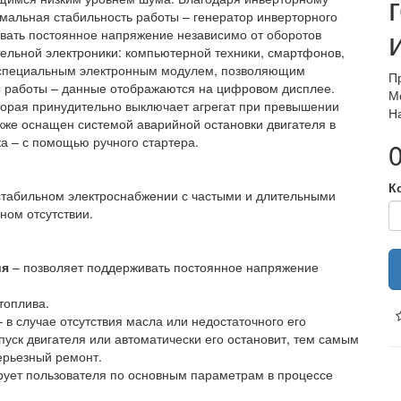
мальная стабильность работы – генератор инверторного
ивать постоянное напряжение независимо от оборотов
тельной электроники: компьютерной техники, смартфонов,
а специальным электронным модулем, позволяющим
П
 работы – данные отображаются на цифровом дисплее.
М
оторая принудительно выключает агрегат при превышении
Н
акже оснащен системой аварийной остановки двигателя в
ка – с помощью ручного стартера.
0
К
стабильном электроснабжении с частыми и длительными
ном отсутствии.
ия
– позволяет поддерживать постоянное напряжение
топлива.
 в случае отсутствия масла или недостаточного его
апуск двигателя или автоматически его остановит, тем самым
ерьезный ремонт.
ует пользователя по основным параметрам в процессе