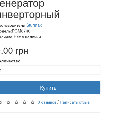
генератор
инверторный
роизводители
Sturmax
одель:PGM8740I
аличие:Нет в наличии
.00 грн
оличество
Купить
0 отзывов
/
Написать отзыв