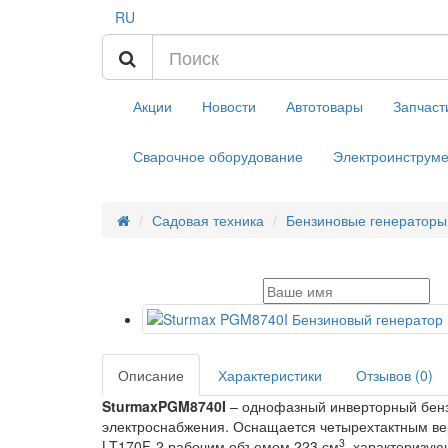
RU
Акции
Новости
Автотовары
Запчаст
Сварочное оборудование
Электроинструме
Садовая техника
Бензиновые генераторы
Описание
Характеристики
Отзывов (0)
Sturmax
PGM8740
I
– однофазный инверторный бенз
электроснабжения. Оснащается четырехтактным в
3
LT170F-2 рабочим объемом 223 см
, характеризу