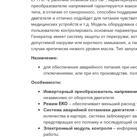
преобразователю напряжений гарантируется макси
типа, в отличие от синхронного, способен поддерж
двигателя и отлично подойдет для питания чувстви
медицинских устройств и т.д. Модель оборудован
пользователю контролировать основные параметры
Генератор имеет систему защиты от перегрузки, к
допустимой нагрузки или короткого замыкания, а т
случае критически низкого уровня масла. Тип запус
Назначение:
для обеспечения аварийного питания при не
отключениями, или при его производстве. пол
Особенности:
Инверторный преобразователь напряжен
независимо от оборотов двигателя.
Режим
EKO
– обеспечивает меньший расход 
Система аварийной остановки двигателя
–
количества в картере, система заблокирует з
предотвращая его поломку и последующий с
Электронный модуль контроля
– информир
работы.