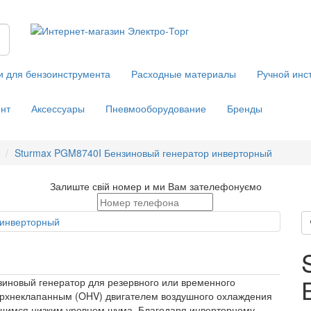
и для бензоинструмента
Расходные материалы
Ручной инс
нт
Аксессуары
Пневмооборудование
Бренды
Sturmax PGM8740I Бензиновый генератор инверторный
Залиште свій номер и ми Вам зателефонуємо
иновый генератор для резервного или временного
ерхнеклапанным (OHV) двигателем воздушного охлаждения
ющимся низким уровнем шума. Благодаря инверторному