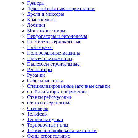
Граверы
Деревообрабатывающие станки
Дрели и миксеры
Краскопульты
Лобзики
Монтажные пилы
Перфораторы и бетоноломы
Пистолеты термоклеевые
Плиткорезы
Полировальные машины
Просечные ножницы
Пылесосы строительные
Реноваторы
Рубанки
Сабельные пилы
Специализированные заточные станки
Стабилизаторы напряжения
Станки рейсмусовые
Станки сверлильные
Степлеры
Тельферы
Тепловые пушки
Торцовочные пилы
Точильно-шлифовальные станки
Фены строительные