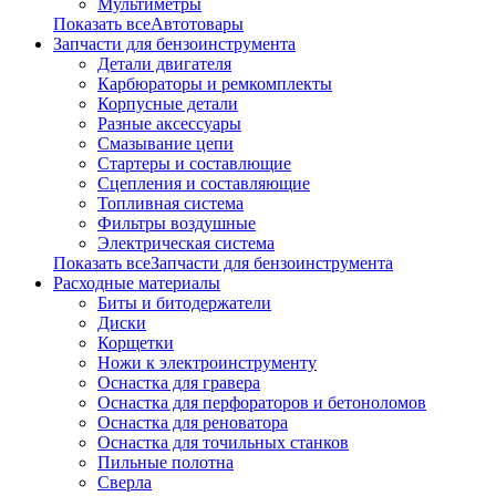
Мультиметры
Показать всеАвтотовары
Запчасти для бензоинструмента
Детали двигателя
Карбюраторы и ремкомплекты
Корпусные детали
Разные аксессуары
Смазывание цепи
Стартеры и составлющие
Сцепления и составляющие
Топливная система
Фильтры воздушные
Электрическая система
Показать всеЗапчасти для бензоинструмента
Расходные материалы
Биты и битодержатели
Диски
Корщетки
Ножи к электроинструменту
Оснастка для гравера
Оснастка для перфораторов и бетоноломов
Оснастка для реноватора
Оснастка для точильных станков
Пильные полотна
Сверла