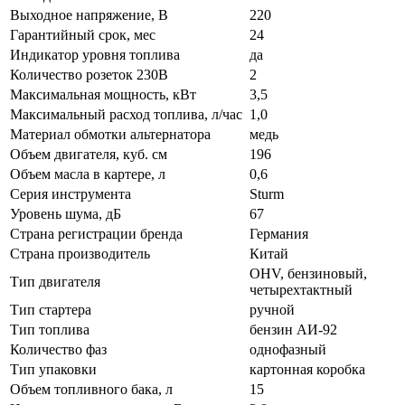
Выходное напряжение, В
220
Гарантийный срок, мес
24
Индикатор уровня топлива
да
Количество розеток 230В
2
Максимальная мощность, кВт
3,5
Максимальный расход топлива, л/час
1,0
Материал обмотки альтернатора
медь
Объем двигателя, куб. см
196
Объем масла в картере, л
0,6
Серия инструмента
Sturm
Уровень шума, дБ
67
Страна регистрации бренда
Германия
Страна производитель
Китай
OHV, бензиновый,
Тип двигателя
четырехтактный
Тип стартера
ручной
Тип топлива
бензин АИ-92
Количество фаз
однофазный
Тип упаковки
картонная коробка
Объем топливного бака, л
15