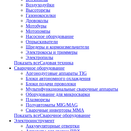
Воздуходуйки
Высоторезы
Газонокосилки
Дровоколы
Мотобуры
Мотопомпы
Насосное оборудование
Опрыскиватели
Шредеры и кормоизмельчители
Электрокосы и триммеры
Электропилы
Показать всеСадовая техника
Сварочное оборудование
Аргонодуговые аппараты TIG
Блоки автономного охлаждения
Блоки подачи проволоки
Мультифункциональные сварочные аппараты
Оборудование для микросварки
Плазморезы
Полуавтоматы MIG/MAG
Сварочные инверторы ММА
Показать всеСварочное оборудование
Электроинструмент
Аккумуляторные отвертки