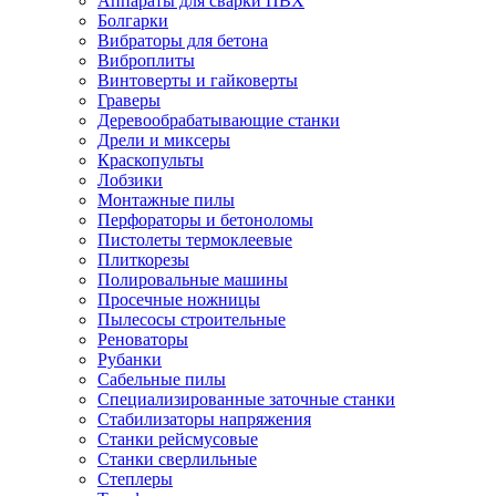
Аппараты для сварки ПВХ
Болгарки
Вибраторы для бетона
Виброплиты
Винтоверты и гайковерты
Граверы
Деревообрабатывающие станки
Дрели и миксеры
Краскопульты
Лобзики
Монтажные пилы
Перфораторы и бетоноломы
Пистолеты термоклеевые
Плиткорезы
Полировальные машины
Просечные ножницы
Пылесосы строительные
Реноваторы
Рубанки
Сабельные пилы
Специализированные заточные станки
Стабилизаторы напряжения
Станки рейсмусовые
Станки сверлильные
Степлеры