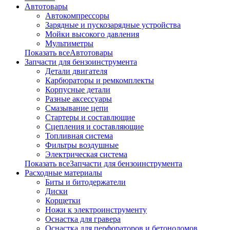
Автотовары
Автокомпрессоры
Зарядные и пускозарядные устройства
Мойки высокого давления
Мультиметры
Показать всеАвтотовары
Запчасти для бензоинструмента
Детали двигателя
Карбюраторы и ремкомплекты
Корпусные детали
Разные аксессуары
Смазывание цепи
Стартеры и составлющие
Сцепления и составляющие
Топливная система
Фильтры воздушные
Электрическая система
Показать всеЗапчасти для бензоинструмента
Расходные материалы
Биты и битодержатели
Диски
Корщетки
Ножи к электроинструменту
Оснастка для гравера
Оснастка для перфораторов и бетоноломов