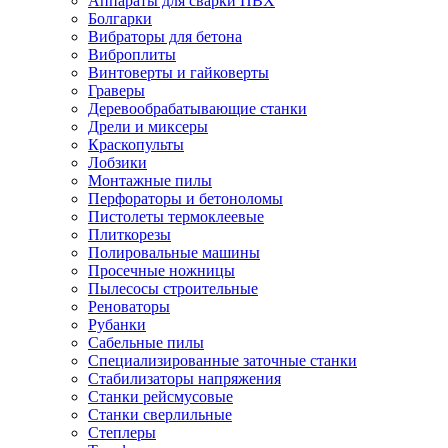
Аппараты для сварки ПВХ
Болгарки
Вибраторы для бетона
Виброплиты
Винтоверты и гайковерты
Граверы
Деревообрабатывающие станки
Дрели и миксеры
Краскопульты
Лобзики
Монтажные пилы
Перфораторы и бетоноломы
Пистолеты термоклеевые
Плиткорезы
Полировальные машины
Просечные ножницы
Пылесосы строительные
Реноваторы
Рубанки
Сабельные пилы
Специализированные заточные станки
Стабилизаторы напряжения
Станки рейсмусовые
Станки сверлильные
Степлеры