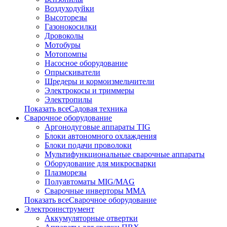
Воздуходуйки
Высоторезы
Газонокосилки
Дровоколы
Мотобуры
Мотопомпы
Насосное оборудование
Опрыскиватели
Шредеры и кормоизмельчители
Электрокосы и триммеры
Электропилы
Показать всеСадовая техника
Сварочное оборудование
Аргонодуговые аппараты TIG
Блоки автономного охлаждения
Блоки подачи проволоки
Мультифункциональные сварочные аппараты
Оборудование для микросварки
Плазморезы
Полуавтоматы MIG/MAG
Сварочные инверторы ММА
Показать всеСварочное оборудование
Электроинструмент
Аккумуляторные отвертки