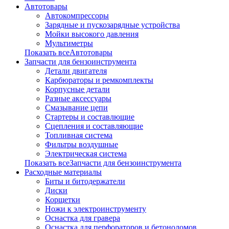
Автотовары
Автокомпрессоры
Зарядные и пускозарядные устройства
Мойки высокого давления
Мультиметры
Показать всеАвтотовары
Запчасти для бензоинструмента
Детали двигателя
Карбюраторы и ремкомплекты
Корпусные детали
Разные аксессуары
Смазывание цепи
Стартеры и составлющие
Сцепления и составляющие
Топливная система
Фильтры воздушные
Электрическая система
Показать всеЗапчасти для бензоинструмента
Расходные материалы
Биты и битодержатели
Диски
Корщетки
Ножи к электроинструменту
Оснастка для гравера
Оснастка для перфораторов и бетоноломов