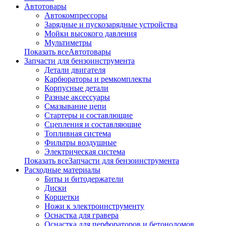
Автотовары
Автокомпрессоры
Зарядные и пускозарядные устройства
Мойки высокого давления
Мультиметры
Показать всеАвтотовары
Запчасти для бензоинструмента
Детали двигателя
Карбюраторы и ремкомплекты
Корпусные детали
Разные аксессуары
Смазывание цепи
Стартеры и составлющие
Сцепления и составляющие
Топливная система
Фильтры воздушные
Электрическая система
Показать всеЗапчасти для бензоинструмента
Расходные материалы
Биты и битодержатели
Диски
Корщетки
Ножи к электроинструменту
Оснастка для гравера
Оснастка для перфораторов и бетоноломов