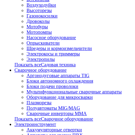
Воздуходуйки
Высоторезы
Газонокосилки
Дровоколы
Мотобуры
Мотопомпы
Насосное оборудование
Опрыскиватели
Шредеры и кормоизмельчители
Электрокосы и триммеры
Электропилы
Показать всеСадовая техника
Сварочное оборудование
Аргонодуговые аппараты TIG
Блоки автономного охлаждения
Блоки подачи проволоки
Мультифункциональные сварочные аппараты
Оборудование для микросварки
Плазморезы
Полуавтоматы MIG/MAG
Сварочные инверторы ММА
Показать всеСварочное оборудование
Электроинструмент
Аккумуляторные отвертки