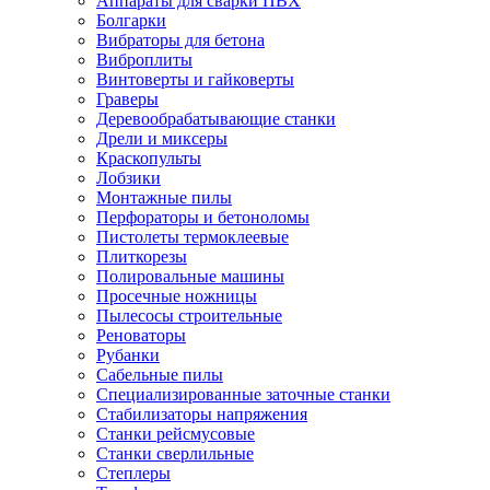
Аппараты для сварки ПВХ
Болгарки
Вибраторы для бетона
Виброплиты
Винтоверты и гайковерты
Граверы
Деревообрабатывающие станки
Дрели и миксеры
Краскопульты
Лобзики
Монтажные пилы
Перфораторы и бетоноломы
Пистолеты термоклеевые
Плиткорезы
Полировальные машины
Просечные ножницы
Пылесосы строительные
Реноваторы
Рубанки
Сабельные пилы
Специализированные заточные станки
Стабилизаторы напряжения
Станки рейсмусовые
Станки сверлильные
Степлеры