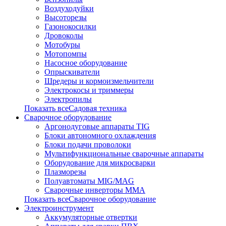
Воздуходуйки
Высоторезы
Газонокосилки
Дровоколы
Мотобуры
Мотопомпы
Насосное оборудование
Опрыскиватели
Шредеры и кормоизмельчители
Электрокосы и триммеры
Электропилы
Показать всеСадовая техника
Сварочное оборудование
Аргонодуговые аппараты TIG
Блоки автономного охлаждения
Блоки подачи проволоки
Мультифункциональные сварочные аппараты
Оборудование для микросварки
Плазморезы
Полуавтоматы MIG/MAG
Сварочные инверторы ММА
Показать всеСварочное оборудование
Электроинструмент
Аккумуляторные отвертки