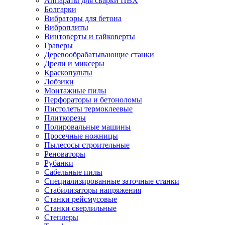
Аппараты для сварки ПВХ
Болгарки
Вибраторы для бетона
Виброплиты
Винтоверты и гайковерты
Граверы
Деревообрабатывающие станки
Дрели и миксеры
Краскопульты
Лобзики
Монтажные пилы
Перфораторы и бетоноломы
Пистолеты термоклеевые
Плиткорезы
Полировальные машины
Просечные ножницы
Пылесосы строительные
Реноваторы
Рубанки
Сабельные пилы
Специализированные заточные станки
Стабилизаторы напряжения
Станки рейсмусовые
Станки сверлильные
Степлеры