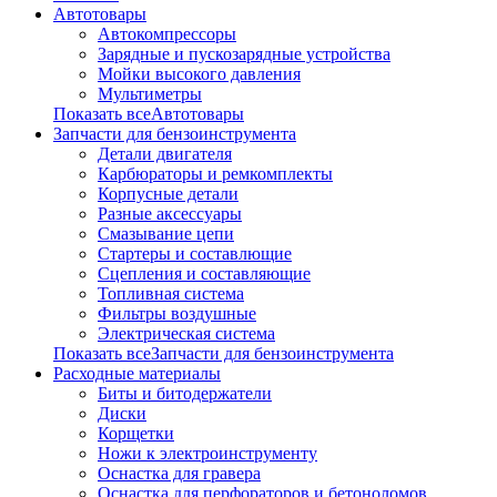
Автотовары
Автокомпрессоры
Зарядные и пускозарядные устройства
Мойки высокого давления
Мультиметры
Показать всеАвтотовары
Запчасти для бензоинструмента
Детали двигателя
Карбюраторы и ремкомплекты
Корпусные детали
Разные аксессуары
Смазывание цепи
Стартеры и составлющие
Сцепления и составляющие
Топливная система
Фильтры воздушные
Электрическая система
Показать всеЗапчасти для бензоинструмента
Расходные материалы
Биты и битодержатели
Диски
Корщетки
Ножи к электроинструменту
Оснастка для гравера
Оснастка для перфораторов и бетоноломов