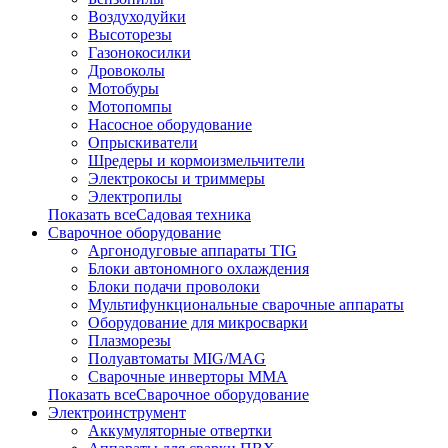
Воздуходуйки
Высоторезы
Газонокосилки
Дровоколы
Мотобуры
Мотопомпы
Насосное оборудование
Опрыскиватели
Шредеры и кормоизмельчители
Электрокосы и триммеры
Электропилы
Показать всеСадовая техника
Сварочное оборудование
Аргонодуговые аппараты TIG
Блоки автономного охлаждения
Блоки подачи проволоки
Мультифункциональные сварочные аппараты
Оборудование для микросварки
Плазморезы
Полуавтоматы MIG/MAG
Сварочные инверторы ММА
Показать всеСварочное оборудование
Электроинструмент
Аккумуляторные отвертки