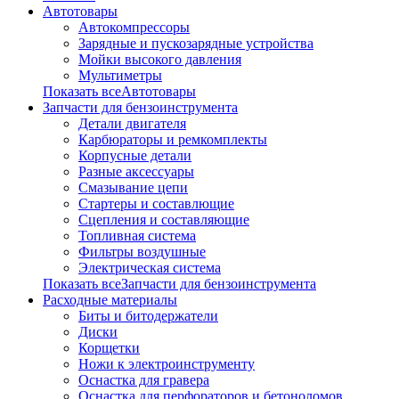
Автотовары
Автокомпрессоры
Зарядные и пускозарядные устройства
Мойки высокого давления
Мультиметры
Показать всеАвтотовары
Запчасти для бензоинструмента
Детали двигателя
Карбюраторы и ремкомплекты
Корпусные детали
Разные аксессуары
Смазывание цепи
Стартеры и составлющие
Сцепления и составляющие
Топливная система
Фильтры воздушные
Электрическая система
Показать всеЗапчасти для бензоинструмента
Расходные материалы
Биты и битодержатели
Диски
Корщетки
Ножи к электроинструменту
Оснастка для гравера
Оснастка для перфораторов и бетоноломов