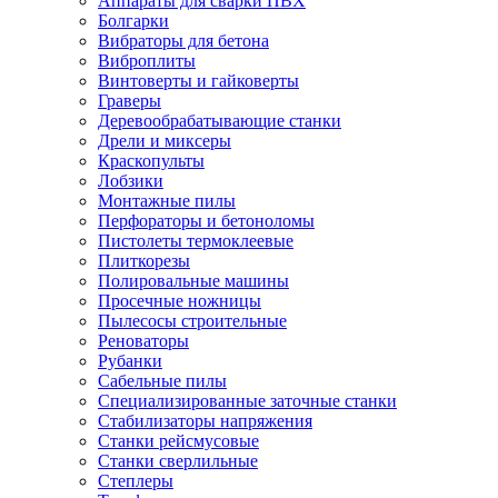
Аппараты для сварки ПВХ
Болгарки
Вибраторы для бетона
Виброплиты
Винтоверты и гайковерты
Граверы
Деревообрабатывающие станки
Дрели и миксеры
Краскопульты
Лобзики
Монтажные пилы
Перфораторы и бетоноломы
Пистолеты термоклеевые
Плиткорезы
Полировальные машины
Просечные ножницы
Пылесосы строительные
Реноваторы
Рубанки
Сабельные пилы
Специализированные заточные станки
Стабилизаторы напряжения
Станки рейсмусовые
Станки сверлильные
Степлеры