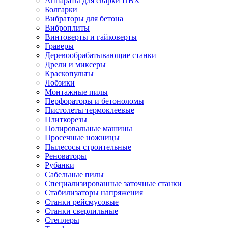
Аппараты для сварки ПВХ
Болгарки
Вибраторы для бетона
Виброплиты
Винтоверты и гайковерты
Граверы
Деревообрабатывающие станки
Дрели и миксеры
Краскопульты
Лобзики
Монтажные пилы
Перфораторы и бетоноломы
Пистолеты термоклеевые
Плиткорезы
Полировальные машины
Просечные ножницы
Пылесосы строительные
Реноваторы
Рубанки
Сабельные пилы
Специализированные заточные станки
Стабилизаторы напряжения
Станки рейсмусовые
Станки сверлильные
Степлеры