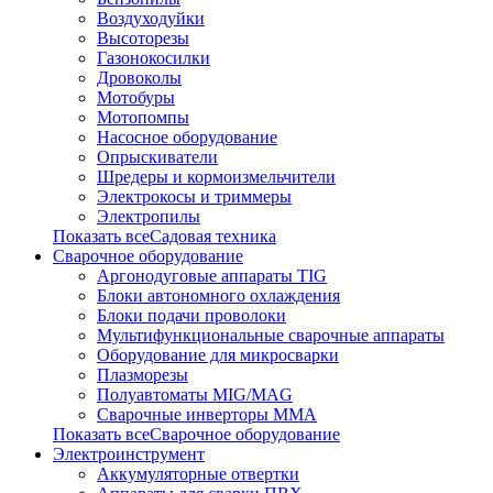
Воздуходуйки
Высоторезы
Газонокосилки
Дровоколы
Мотобуры
Мотопомпы
Насосное оборудование
Опрыскиватели
Шредеры и кормоизмельчители
Электрокосы и триммеры
Электропилы
Показать всеСадовая техника
Сварочное оборудование
Аргонодуговые аппараты TIG
Блоки автономного охлаждения
Блоки подачи проволоки
Мультифункциональные сварочные аппараты
Оборудование для микросварки
Плазморезы
Полуавтоматы MIG/MAG
Сварочные инверторы ММА
Показать всеСварочное оборудование
Электроинструмент
Аккумуляторные отвертки