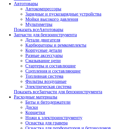
Автотовары
Автокомпрессоры
Зарядные и пускозарядные устройства
Мойки высокого давления
Мультиметры
Показать всеАвтотовары
Запчасти для бензоинструмента
Детали двигателя
Карбюраторы и ремкомплекты
Корпусные детали
Разные аксессуары
Смазывание цепи
Стартеры и составлющие
Сцепления и составляющие
Топливная система
Фильтры воздушные
Электрическая система
Показать всеЗапчасти для бензоинструмента
Расходные материалы
Биты и битодержатели
Диски
Корщетки
Ножи к электроинструменту
Оснастка для гравера
Оснастка для перфораторов и бетоноломов