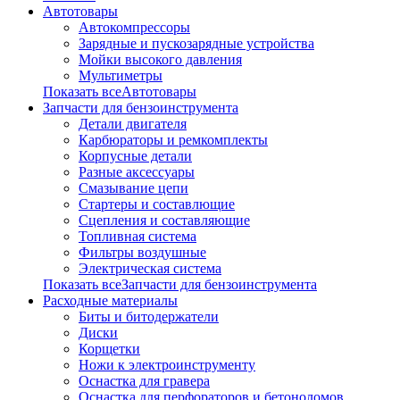
Автотовары
Автокомпрессоры
Зарядные и пускозарядные устройства
Мойки высокого давления
Мультиметры
Показать всеАвтотовары
Запчасти для бензоинструмента
Детали двигателя
Карбюраторы и ремкомплекты
Корпусные детали
Разные аксессуары
Смазывание цепи
Стартеры и составлющие
Сцепления и составляющие
Топливная система
Фильтры воздушные
Электрическая система
Показать всеЗапчасти для бензоинструмента
Расходные материалы
Биты и битодержатели
Диски
Корщетки
Ножи к электроинструменту
Оснастка для гравера
Оснастка для перфораторов и бетоноломов