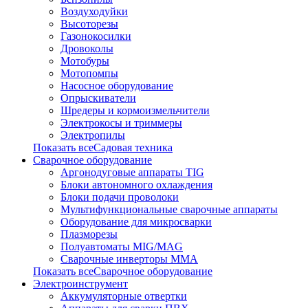
Воздуходуйки
Высоторезы
Газонокосилки
Дровоколы
Мотобуры
Мотопомпы
Насосное оборудование
Опрыскиватели
Шредеры и кормоизмельчители
Электрокосы и триммеры
Электропилы
Показать всеСадовая техника
Сварочное оборудование
Аргонодуговые аппараты TIG
Блоки автономного охлаждения
Блоки подачи проволоки
Мультифункциональные сварочные аппараты
Оборудование для микросварки
Плазморезы
Полуавтоматы MIG/MAG
Сварочные инверторы ММА
Показать всеСварочное оборудование
Электроинструмент
Аккумуляторные отвертки