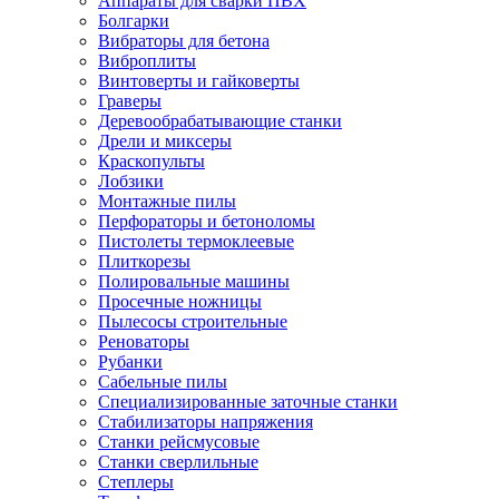
Аппараты для сварки ПВХ
Болгарки
Вибраторы для бетона
Виброплиты
Винтоверты и гайковерты
Граверы
Деревообрабатывающие станки
Дрели и миксеры
Краскопульты
Лобзики
Монтажные пилы
Перфораторы и бетоноломы
Пистолеты термоклеевые
Плиткорезы
Полировальные машины
Просечные ножницы
Пылесосы строительные
Реноваторы
Рубанки
Сабельные пилы
Специализированные заточные станки
Стабилизаторы напряжения
Станки рейсмусовые
Станки сверлильные
Степлеры