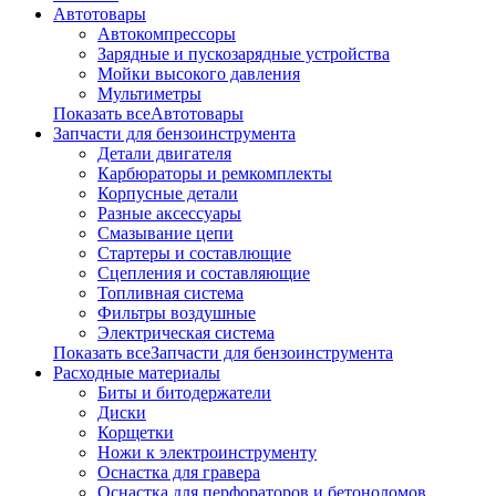
Автотовары
Автокомпрессоры
Зарядные и пускозарядные устройства
Мойки высокого давления
Мультиметры
Показать всеАвтотовары
Запчасти для бензоинструмента
Детали двигателя
Карбюраторы и ремкомплекты
Корпусные детали
Разные аксессуары
Смазывание цепи
Стартеры и составлющие
Сцепления и составляющие
Топливная система
Фильтры воздушные
Электрическая система
Показать всеЗапчасти для бензоинструмента
Расходные материалы
Биты и битодержатели
Диски
Корщетки
Ножи к электроинструменту
Оснастка для гравера
Оснастка для перфораторов и бетоноломов