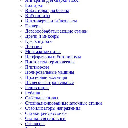
Аппараты для сварки ПВХ
Болгарки
Вибраторы для бетона
Виброплиты
Винтоверты и гайковерты
Граверы
Деревообрабатывающие станки
Дрели и миксеры
Краскопульты
Лобзики
Монтажные пилы
Перфораторы и бетоноломы
Пистолеты термоклеевые
Плиткорезы
Полировальные машины
Просечные ножницы
Пылесосы строительные
Реноваторы
Рубанки
Сабельные пилы
Специализированные заточные станки
Стабилизаторы напряжения
Станки рейсмусовые
Станки сверлильные
Степлеры