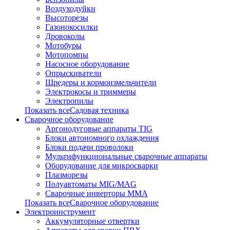
Воздуходуйки
Высоторезы
Газонокосилки
Дровоколы
Мотобуры
Мотопомпы
Насосное оборудование
Опрыскиватели
Шредеры и кормоизмельчители
Электрокосы и триммеры
Электропилы
Показать всеСадовая техника
Сварочное оборудование
Аргонодуговые аппараты TIG
Блоки автономного охлаждения
Блоки подачи проволоки
Мультифункциональные сварочные аппараты
Оборудование для микросварки
Плазморезы
Полуавтоматы MIG/MAG
Сварочные инверторы ММА
Показать всеСварочное оборудование
Электроинструмент
Аккумуляторные отвертки