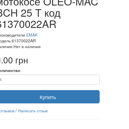
мотокосе OLEO-MAC
BCH 25 T код
61370022AR
роизводители
EMAK
одель:61370022AR
аличие:Нет в наличии
.00 грн
оличество
Купить
 отзывов
/
Написать отзыв