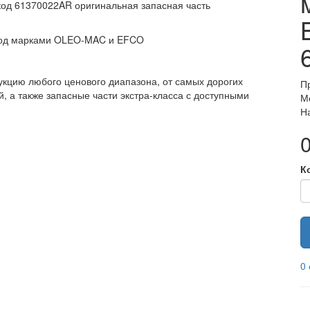
код 61370022AR оригинальная запасная часть
под марками OLEO-MAC и EFCO
кцию любого ценового диапазона, от самых дорогих
П
 а также запасные части экстра-класса с доступными
М
Н
0
К
0