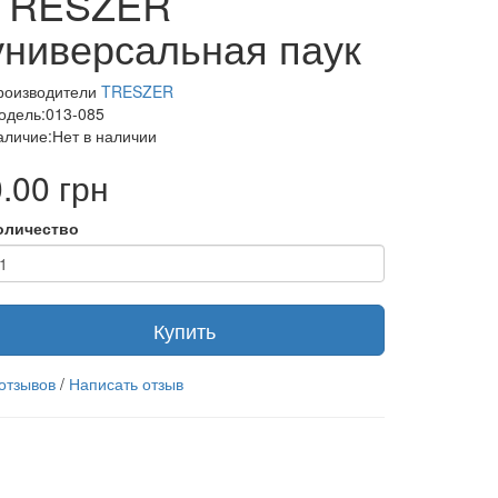
TRESZER
универсальная паук
роизводители
TRESZER
одель:013-085
аличие:Нет в наличии
.00 грн
оличество
Купить
 отзывов
/
Написать отзыв