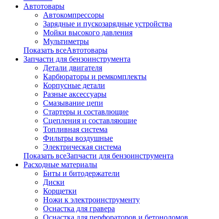
Автотовары
Автокомпрессоры
Зарядные и пускозарядные устройства
Мойки высокого давления
Мультиметры
Показать всеАвтотовары
Запчасти для бензоинструмента
Детали двигателя
Карбюраторы и ремкомплекты
Корпусные детали
Разные аксессуары
Смазывание цепи
Стартеры и составлющие
Сцепления и составляющие
Топливная система
Фильтры воздушные
Электрическая система
Показать всеЗапчасти для бензоинструмента
Расходные материалы
Биты и битодержатели
Диски
Корщетки
Ножи к электроинструменту
Оснастка для гравера
Оснастка для перфораторов и бетоноломов