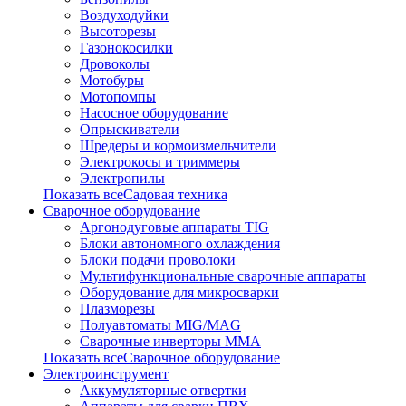
Воздуходуйки
Высоторезы
Газонокосилки
Дровоколы
Мотобуры
Мотопомпы
Насосное оборудование
Опрыскиватели
Шредеры и кормоизмельчители
Электрокосы и триммеры
Электропилы
Показать всеСадовая техника
Сварочное оборудование
Аргонодуговые аппараты TIG
Блоки автономного охлаждения
Блоки подачи проволоки
Мультифункциональные сварочные аппараты
Оборудование для микросварки
Плазморезы
Полуавтоматы MIG/MAG
Сварочные инверторы ММА
Показать всеСварочное оборудование
Электроинструмент
Аккумуляторные отвертки