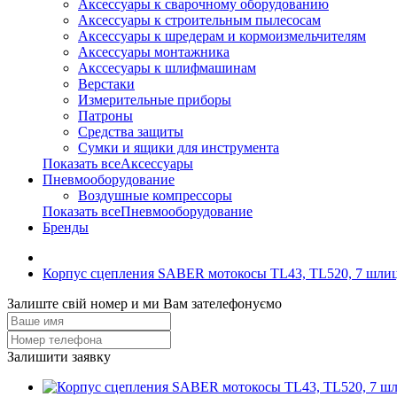
Аксессуары к сварочному оборудованию
Аксессуары к строительным пылесосам
Аксессуары к шредерам и кормоизмельчителям
Аксессуары монтажника
Акссесуары к шлифмашинам
Верстаки
Измерительные приборы
Патроны
Средства защиты
Сумки и ящики для инструмента
Показать всеАксессуары
Пневмооборудование
Воздушные компрессоры
Показать всеПневмооборудование
Бренды
Корпус сцепления SABER мотокосы TL43, TL520, 7 шлиц
Залиште свій номер и ми Вам зателефонуємо
Залишити заявку