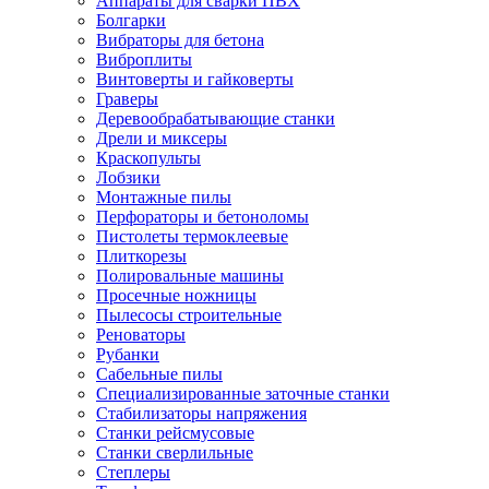
Аппараты для сварки ПВХ
Болгарки
Вибраторы для бетона
Виброплиты
Винтоверты и гайковерты
Граверы
Деревообрабатывающие станки
Дрели и миксеры
Краскопульты
Лобзики
Монтажные пилы
Перфораторы и бетоноломы
Пистолеты термоклеевые
Плиткорезы
Полировальные машины
Просечные ножницы
Пылесосы строительные
Реноваторы
Рубанки
Сабельные пилы
Специализированные заточные станки
Стабилизаторы напряжения
Станки рейсмусовые
Станки сверлильные
Степлеры