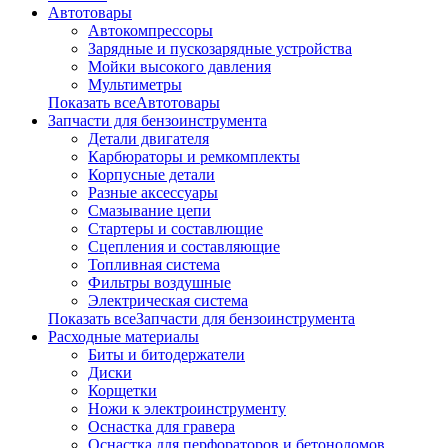
Автотовары
Автокомпрессоры
Зарядные и пускозарядные устройства
Мойки высокого давления
Мультиметры
Показать всеАвтотовары
Запчасти для бензоинструмента
Детали двигателя
Карбюраторы и ремкомплекты
Корпусные детали
Разные аксессуары
Смазывание цепи
Стартеры и составлющие
Сцепления и составляющие
Топливная система
Фильтры воздушные
Электрическая система
Показать всеЗапчасти для бензоинструмента
Расходные материалы
Биты и битодержатели
Диски
Корщетки
Ножи к электроинструменту
Оснастка для гравера
Оснастка для перфораторов и бетоноломов