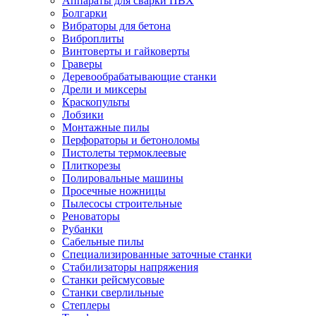
Аппараты для сварки ПВХ
Болгарки
Вибраторы для бетона
Виброплиты
Винтоверты и гайковерты
Граверы
Деревообрабатывающие станки
Дрели и миксеры
Краскопульты
Лобзики
Монтажные пилы
Перфораторы и бетоноломы
Пистолеты термоклеевые
Плиткорезы
Полировальные машины
Просечные ножницы
Пылесосы строительные
Реноваторы
Рубанки
Сабельные пилы
Специализированные заточные станки
Стабилизаторы напряжения
Станки рейсмусовые
Станки сверлильные
Степлеры