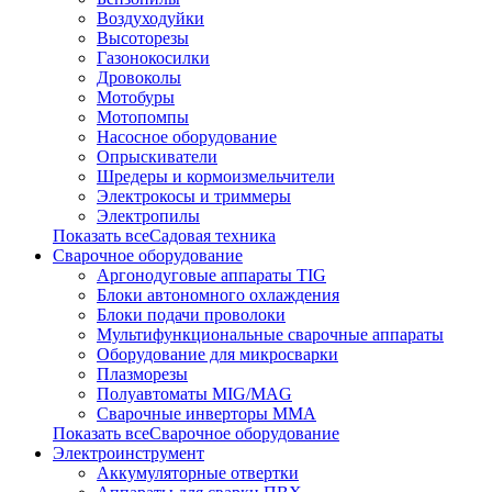
Воздуходуйки
Высоторезы
Газонокосилки
Дровоколы
Мотобуры
Мотопомпы
Насосное оборудование
Опрыскиватели
Шредеры и кормоизмельчители
Электрокосы и триммеры
Электропилы
Показать всеСадовая техника
Сварочное оборудование
Аргонодуговые аппараты TIG
Блоки автономного охлаждения
Блоки подачи проволоки
Мультифункциональные сварочные аппараты
Оборудование для микросварки
Плазморезы
Полуавтоматы MIG/MAG
Сварочные инверторы ММА
Показать всеСварочное оборудование
Электроинструмент
Аккумуляторные отвертки