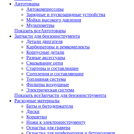
Автотовары
Автокомпрессоры
Зарядные и пускозарядные устройства
Мойки высокого давления
Мультиметры
Показать всеАвтотовары
Запчасти для бензоинструмента
Детали двигателя
Карбюраторы и ремкомплекты
Корпусные детали
Разные аксессуары
Смазывание цепи
Стартеры и составлющие
Сцепления и составляющие
Топливная система
Фильтры воздушные
Электрическая система
Показать всеЗапчасти для бензоинструмента
Расходные материалы
Биты и битодержатели
Диски
Корщетки
Ножи к электроинструменту
Оснастка для гравера
Оснастка для перфораторов и бетоноломов