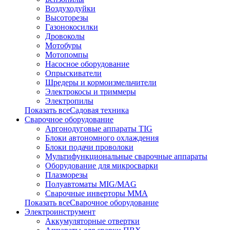
Воздуходуйки
Высоторезы
Газонокосилки
Дровоколы
Мотобуры
Мотопомпы
Насосное оборудование
Опрыскиватели
Шредеры и кормоизмельчители
Электрокосы и триммеры
Электропилы
Показать всеСадовая техника
Сварочное оборудование
Аргонодуговые аппараты TIG
Блоки автономного охлаждения
Блоки подачи проволоки
Мультифункциональные сварочные аппараты
Оборудование для микросварки
Плазморезы
Полуавтоматы MIG/MAG
Сварочные инверторы ММА
Показать всеСварочное оборудование
Электроинструмент
Аккумуляторные отвертки