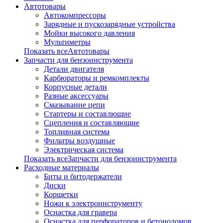
Автотовары
Автокомпрессоры
Зарядные и пускозарядные устройства
Мойки высокого давления
Мультиметры
Показать всеАвтотовары
Запчасти для бензоинструмента
Детали двигателя
Карбюраторы и ремкомплекты
Корпусные детали
Разные аксессуары
Смазывание цепи
Стартеры и составлющие
Сцепления и составляющие
Топливная система
Фильтры воздушные
Электрическая система
Показать всеЗапчасти для бензоинструмента
Расходные материалы
Биты и битодержатели
Диски
Корщетки
Ножи к электроинструменту
Оснастка для гравера
Оснастка для перфораторов и бетоноломов