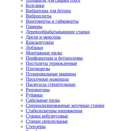
Аппараты для сварки ПВХ
Болгарки
Вибраторы для бетона
Виброплиты
Винтоверты и гайковерты
Граверы
Деревообрабатывающие станки
Дрели и миксеры
Краскопульты
Лобзики
Монтажные пилы
Перфораторы и бетоноломы
Пистолеты термоклеевые
Плиткорезы
Полировальные машины
Просечные ножницы
Пылесосы строительные
Реноваторы
Рубанки
Сабельные пилы
Специализированные заточные станки
Стабилизаторы напряжения
Станки рейсмусовые
Станки сверлильные
Степлеры