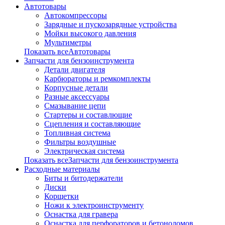
Автотовары
Автокомпрессоры
Зарядные и пускозарядные устройства
Мойки высокого давления
Мультиметры
Показать всеАвтотовары
Запчасти для бензоинструмента
Детали двигателя
Карбюраторы и ремкомплекты
Корпусные детали
Разные аксессуары
Смазывание цепи
Стартеры и составлющие
Сцепления и составляющие
Топливная система
Фильтры воздушные
Электрическая система
Показать всеЗапчасти для бензоинструмента
Расходные материалы
Биты и битодержатели
Диски
Корщетки
Ножи к электроинструменту
Оснастка для гравера
Оснастка для перфораторов и бетоноломов