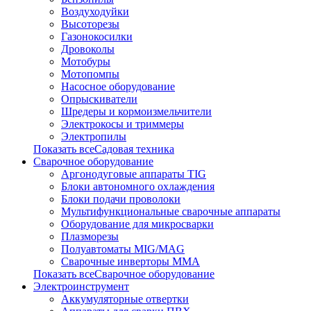
Воздуходуйки
Высоторезы
Газонокосилки
Дровоколы
Мотобуры
Мотопомпы
Насосное оборудование
Опрыскиватели
Шредеры и кормоизмельчители
Электрокосы и триммеры
Электропилы
Показать всеСадовая техника
Сварочное оборудование
Аргонодуговые аппараты TIG
Блоки автономного охлаждения
Блоки подачи проволоки
Мультифункциональные сварочные аппараты
Оборудование для микросварки
Плазморезы
Полуавтоматы MIG/MAG
Сварочные инверторы ММА
Показать всеСварочное оборудование
Электроинструмент
Аккумуляторные отвертки