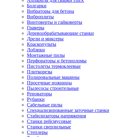
Аппараты для сварки ПВХ
Болгарки
Вибраторы для бетона
Виброплиты
Винтоверты и гайковерты
Граверы
Деревообрабатывающие станки
Дрели и миксеры
Краскопульты
Лобзики
Монтажные пилы
Перфораторы и бетоноломы
Пистолеты термоклеевые
Плиткорезы
Полировальные машины
Просечные ножницы
Пылесосы строительные
Реноваторы
Рубанки
Сабельные пилы
Специализированные заточные станки
Стабилизаторы напряжения
Станки рейсмусовые
Станки сверлильные
Степлеры