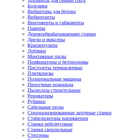
Аппараты для сварки ПВХ
Болгарки
Вибраторы для бетона
Виброплиты
Винтоверты и гайковерты
Граверы
Деревообрабатывающие станки
Дрели и миксеры
Краскопульты
Лобзики
Монтажные пилы
Перфораторы и бетоноломы
Пистолеты термоклеевые
Плиткорезы
Полировальные машины
Просечные ножницы
Пылесосы строительные
Реноваторы
Рубанки
Сабельные пилы
Специализированные заточные станки
Стабилизаторы напряжения
Станки рейсмусовые
Станки сверлильные
Степлеры