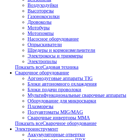
Воздуходуйки
Высоторезы
Газонокосилки
Дровоколы
Мотобуры
Мотопомпы
Насосное оборудование
Опрыскиватели
Шредеры и кормоизмельчители
Электрокосы и триммеры
Электропилы
Показать всеСадовая техника
Сварочное оборудование
Аргонодуговые аппараты TIG
Блоки автономного охлаждения
Блоки подачи проволоки
Мультифункциональные сварочные аппараты
Оборудование для микросварки
Плазморезы
Полуавтоматы MIG/MAG
Сварочные инверторы ММА
Показать всеСварочное оборудование
Электроинструмент
Аккумуляторные отвертки