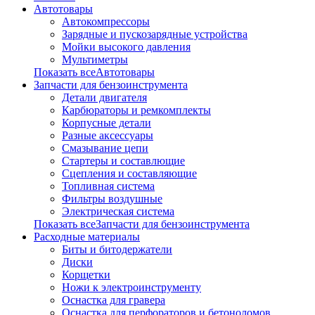
Автотовары
Автокомпрессоры
Зарядные и пускозарядные устройства
Мойки высокого давления
Мультиметры
Показать всеАвтотовары
Запчасти для бензоинструмента
Детали двигателя
Карбюраторы и ремкомплекты
Корпусные детали
Разные аксессуары
Смазывание цепи
Стартеры и составлющие
Сцепления и составляющие
Топливная система
Фильтры воздушные
Электрическая система
Показать всеЗапчасти для бензоинструмента
Расходные материалы
Биты и битодержатели
Диски
Корщетки
Ножи к электроинструменту
Оснастка для гравера
Оснастка для перфораторов и бетоноломов