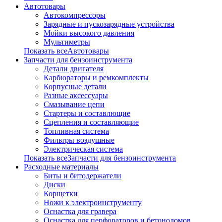
Автотовары
Автокомпрессоры
Зарядные и пускозарядные устройства
Мойки высокого давления
Мультиметры
Показать всеАвтотовары
Запчасти для бензоинструмента
Детали двигателя
Карбюраторы и ремкомплекты
Корпусные детали
Разные аксессуары
Смазывание цепи
Стартеры и составлющие
Сцепления и составляющие
Топливная система
Фильтры воздушные
Электрическая система
Показать всеЗапчасти для бензоинструмента
Расходные материалы
Биты и битодержатели
Диски
Корщетки
Ножи к электроинструменту
Оснастка для гравера
Оснастка для перфораторов и бетоноломов