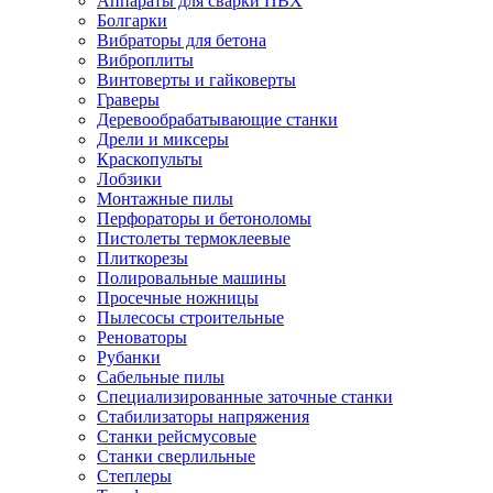
Аппараты для сварки ПВХ
Болгарки
Вибраторы для бетона
Виброплиты
Винтоверты и гайковерты
Граверы
Деревообрабатывающие станки
Дрели и миксеры
Краскопульты
Лобзики
Монтажные пилы
Перфораторы и бетоноломы
Пистолеты термоклеевые
Плиткорезы
Полировальные машины
Просечные ножницы
Пылесосы строительные
Реноваторы
Рубанки
Сабельные пилы
Специализированные заточные станки
Стабилизаторы напряжения
Станки рейсмусовые
Станки сверлильные
Степлеры