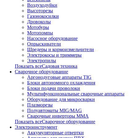
Воздуходуйки
Высоторезы
Газонокосилки
Дровоколы
Мотобуры
Мотопомпы
Насосное оборудование
Опрыскиватели
Шредеры и кормоизмельчители
Электрокосы и триммеры
Электропилы
Показать всеСадовая техника
Сварочное оборудование
Аргонодуговые аппараты TIG
Блоки автономного охлаждения
Блоки подачи проволоки
Мультифункциональные сварочные аппараты
Оборудование для микросварки
Плазморезы
Полуавтоматы MIG/MAG
Сварочные инверторы ММА
Показать всеСварочное оборудование
Электроинструмент
Аккумуляторные отвертки