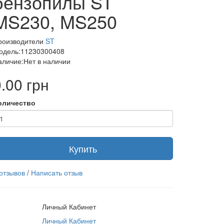
бензопилы ST
MS230, MS250
роизводители
ST
одель:11230300408
аличие:Нет в наличии
.00 грн
оличество
Купить
 отзывов
/
Написать отзыв
Личный Кабинет
Личный Кабинет