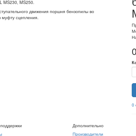
HL MS230, MS250.
ступательного движения поршня бензопилы во
з муфту сцепления.
П
М
Н
0
К
0
 поддержки
Дополнительно
ы
Производители