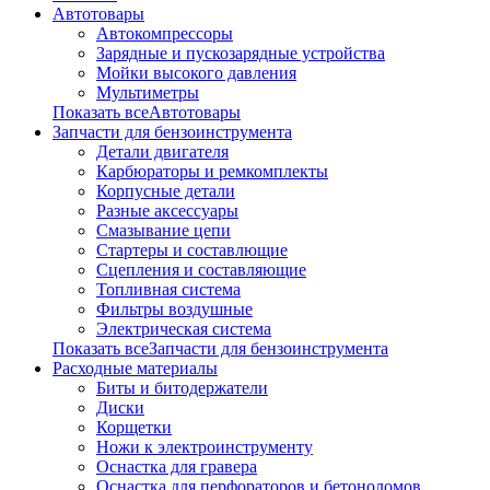
Автотовары
Автокомпрессоры
Зарядные и пускозарядные устройства
Мойки высокого давления
Мультиметры
Показать всеАвтотовары
Запчасти для бензоинструмента
Детали двигателя
Карбюраторы и ремкомплекты
Корпусные детали
Разные аксессуары
Смазывание цепи
Стартеры и составлющие
Сцепления и составляющие
Топливная система
Фильтры воздушные
Электрическая система
Показать всеЗапчасти для бензоинструмента
Расходные материалы
Биты и битодержатели
Диски
Корщетки
Ножи к электроинструменту
Оснастка для гравера
Оснастка для перфораторов и бетоноломов