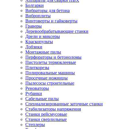
Аппараты для сварки ПВХ
Болгарки
Вибраторы для бетона
Виброплиты
Винтоверты и гайковерты
Граверы
Деревообрабатывающие станки
Дрели и миксеры
Краскопульты
Лобзики
Монтажные пилы
Перфораторы и бетоноломы
Пистолеты термоклеевые
Плиткорезы
Полировальные машины
Просечные ножницы
Пылесосы строительные
Реноваторы
Рубанки
Сабельные пилы
Специализированные заточные станки
Стабилизаторы напряжения
Станки рейсмусовые
Станки сверлильные
Степлеры