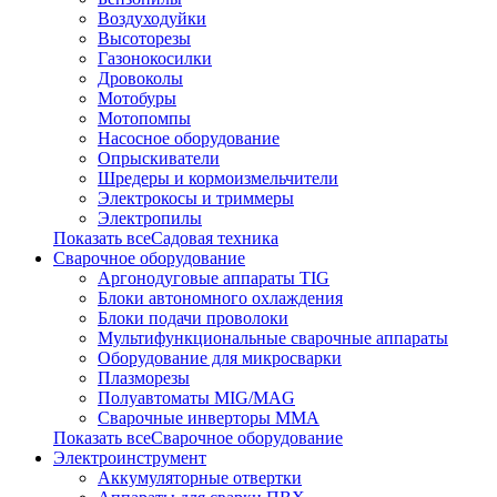
Воздуходуйки
Высоторезы
Газонокосилки
Дровоколы
Мотобуры
Мотопомпы
Насосное оборудование
Опрыскиватели
Шредеры и кормоизмельчители
Электрокосы и триммеры
Электропилы
Показать всеСадовая техника
Сварочное оборудование
Аргонодуговые аппараты TIG
Блоки автономного охлаждения
Блоки подачи проволоки
Мультифункциональные сварочные аппараты
Оборудование для микросварки
Плазморезы
Полуавтоматы MIG/MAG
Сварочные инверторы ММА
Показать всеСварочное оборудование
Электроинструмент
Аккумуляторные отвертки