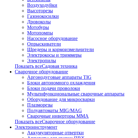
Воздуходуйки
Высоторезы
Газонокосилки
Дровоколы
Мотобуры
Мотопомпы
Насосное оборудование
Опрыскиватели
Шредеры и кормоизмельчители
Электрокосы и триммеры
Электропилы
Показать всеСадовая техника
Сварочное оборудование
Аргонодуговые аппараты TIG
Блоки автономного охлаждения
Блоки подачи проволоки
Мультифункциональные сварочные аппараты
Оборудование для микросварки
Плазморезы
Полуавтоматы MIG/MAG
Сварочные инверторы ММА
Показать всеСварочное оборудование
Электроинструмент
Аккумуляторные отвертки