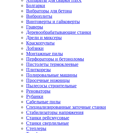
Аппараты для сварки ПВХ
Болгарки
Вибраторы для бетона
Виброплиты
Винтоверты и гайковерты
Граверы
Деревообрабатывающие станки
Дрели и миксеры
Краскопульты
Лобзики
Монтажные пилы
Перфораторы и бетоноломы
Пистолеты термоклеевые
Плиткорезы
Полировальные машины
Просечные ножницы
Пылесосы строительные
Реноваторы
Рубанки
Сабельные пилы
Специализированные заточные станки
Стабилизаторы напряжения
Станки рейсмусовые
Станки сверлильные
Степлеры