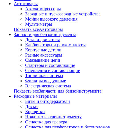
Автотовары
Автокомпрессоры
Зарядные и пускозарядные устройства
Мойки высокого давления
Мультиметры
Показать всеАвтотовары
Запчасти для бензоинструмента
Детали двигателя
Карбюраторы и ремкомплекты
Корпусные детали
Разные аксессуары
Смазывание цепи
Стартеры и составлющие
Сцепления и составляющие
Топливная система
Фильтры воздушные
Электрическая система
Показать всеЗапчасти для бензоинструмента
Расходные материалы
Биты и битодержатели
Диски
Корщетки
Ножи к электроинструменту
Оснастка для гравера
Оснастка для перфораторов и бетоноломов