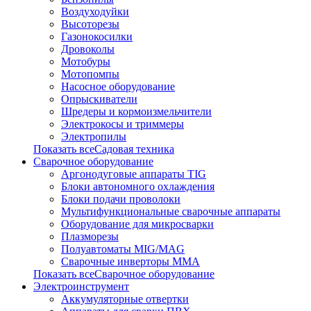
Воздуходуйки
Высоторезы
Газонокосилки
Дровоколы
Мотобуры
Мотопомпы
Насосное оборудование
Опрыскиватели
Шредеры и кормоизмельчители
Электрокосы и триммеры
Электропилы
Показать всеСадовая техника
Сварочное оборудование
Аргонодуговые аппараты TIG
Блоки автономного охлаждения
Блоки подачи проволоки
Мультифункциональные сварочные аппараты
Оборудование для микросварки
Плазморезы
Полуавтоматы MIG/MAG
Сварочные инверторы ММА
Показать всеСварочное оборудование
Электроинструмент
Аккумуляторные отвертки