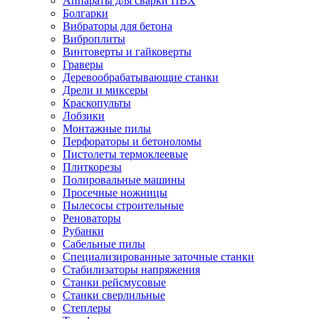
Аппараты для сварки ПВХ
Болгарки
Вибраторы для бетона
Виброплиты
Винтоверты и гайковерты
Граверы
Деревообрабатывающие станки
Дрели и миксеры
Краскопульты
Лобзики
Монтажные пилы
Перфораторы и бетоноломы
Пистолеты термоклеевые
Плиткорезы
Полировальные машины
Просечные ножницы
Пылесосы строительные
Реноваторы
Рубанки
Сабельные пилы
Специализированные заточные станки
Стабилизаторы напряжения
Станки рейсмусовые
Станки сверлильные
Степлеры