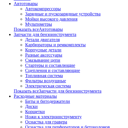
Автотовары
Автокомпрессоры
Зарядные и пускозарядные устройства
Мойки высокого давления
Мультиметры
Показать всеАвтотовары
Запчасти для бензоинструмента
Детали двигателя
Карбюраторы и ремкомплекты
Корпусные детали
Разные аксессуары
Смазывание цепи
Стартеры и составлющие
Сцепления и составляющие
Топливная система
Фильтры воздушные
Электрическая система
Показать всеЗапчасти для бензоинструмента
Расходные материалы
Биты и битодержатели
Диски
Корщетки
Ножи к электроинструменту
Оснастка для гравера
Оснастка для перфораторов и бетоноломов