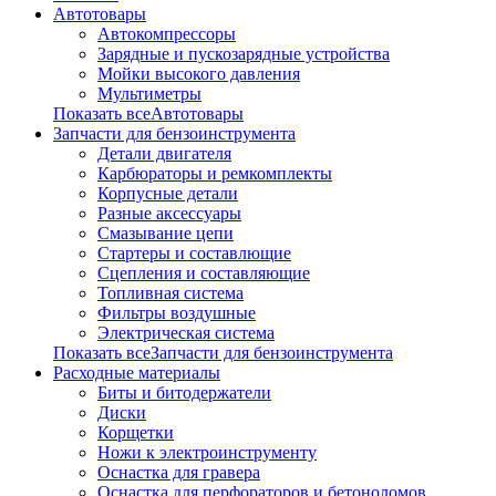
Автотовары
Автокомпрессоры
Зарядные и пускозарядные устройства
Мойки высокого давления
Мультиметры
Показать всеАвтотовары
Запчасти для бензоинструмента
Детали двигателя
Карбюраторы и ремкомплекты
Корпусные детали
Разные аксессуары
Смазывание цепи
Стартеры и составлющие
Сцепления и составляющие
Топливная система
Фильтры воздушные
Электрическая система
Показать всеЗапчасти для бензоинструмента
Расходные материалы
Биты и битодержатели
Диски
Корщетки
Ножи к электроинструменту
Оснастка для гравера
Оснастка для перфораторов и бетоноломов