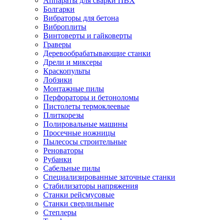
Аппараты для сварки ПВХ
Болгарки
Вибраторы для бетона
Виброплиты
Винтоверты и гайковерты
Граверы
Деревообрабатывающие станки
Дрели и миксеры
Краскопульты
Лобзики
Монтажные пилы
Перфораторы и бетоноломы
Пистолеты термоклеевые
Плиткорезы
Полировальные машины
Просечные ножницы
Пылесосы строительные
Реноваторы
Рубанки
Сабельные пилы
Специализированные заточные станки
Стабилизаторы напряжения
Станки рейсмусовые
Станки сверлильные
Степлеры