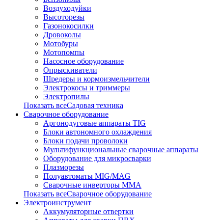
Воздуходуйки
Высоторезы
Газонокосилки
Дровоколы
Мотобуры
Мотопомпы
Насосное оборудование
Опрыскиватели
Шредеры и кормоизмельчители
Электрокосы и триммеры
Электропилы
Показать всеСадовая техника
Сварочное оборудование
Аргонодуговые аппараты TIG
Блоки автономного охлаждения
Блоки подачи проволоки
Мультифункциональные сварочные аппараты
Оборудование для микросварки
Плазморезы
Полуавтоматы MIG/MAG
Сварочные инверторы ММА
Показать всеСварочное оборудование
Электроинструмент
Аккумуляторные отвертки