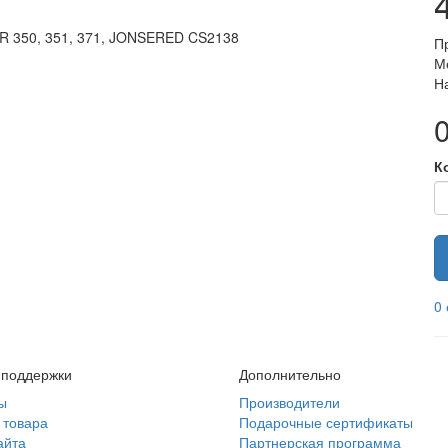
R 350, 351, 371, JONSERED CS2138
П
М
Н
0
К
0
 поддержки
Дополнительно
ы
Производители
 товара
Подарочные сертификаты
айта
Партнерская программа