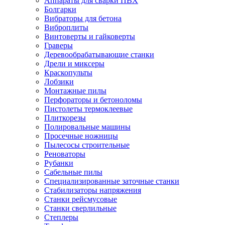
Аппараты для сварки ПВХ
Болгарки
Вибраторы для бетона
Виброплиты
Винтоверты и гайковерты
Граверы
Деревообрабатывающие станки
Дрели и миксеры
Краскопульты
Лобзики
Монтажные пилы
Перфораторы и бетоноломы
Пистолеты термоклеевые
Плиткорезы
Полировальные машины
Просечные ножницы
Пылесосы строительные
Реноваторы
Рубанки
Сабельные пилы
Специализированные заточные станки
Стабилизаторы напряжения
Станки рейсмусовые
Станки сверлильные
Степлеры