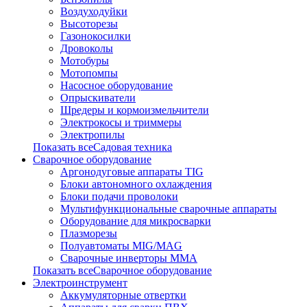
Воздуходуйки
Высоторезы
Газонокосилки
Дровоколы
Мотобуры
Мотопомпы
Насосное оборудование
Опрыскиватели
Шредеры и кормоизмельчители
Электрокосы и триммеры
Электропилы
Показать всеСадовая техника
Сварочное оборудование
Аргонодуговые аппараты TIG
Блоки автономного охлаждения
Блоки подачи проволоки
Мультифункциональные сварочные аппараты
Оборудование для микросварки
Плазморезы
Полуавтоматы MIG/MAG
Сварочные инверторы ММА
Показать всеСварочное оборудование
Электроинструмент
Аккумуляторные отвертки