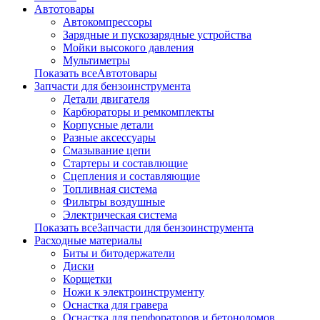
Автотовары
Автокомпрессоры
Зарядные и пускозарядные устройства
Мойки высокого давления
Мультиметры
Показать всеАвтотовары
Запчасти для бензоинструмента
Детали двигателя
Карбюраторы и ремкомплекты
Корпусные детали
Разные аксессуары
Смазывание цепи
Стартеры и составлющие
Сцепления и составляющие
Топливная система
Фильтры воздушные
Электрическая система
Показать всеЗапчасти для бензоинструмента
Расходные материалы
Биты и битодержатели
Диски
Корщетки
Ножи к электроинструменту
Оснастка для гравера
Оснастка для перфораторов и бетоноломов