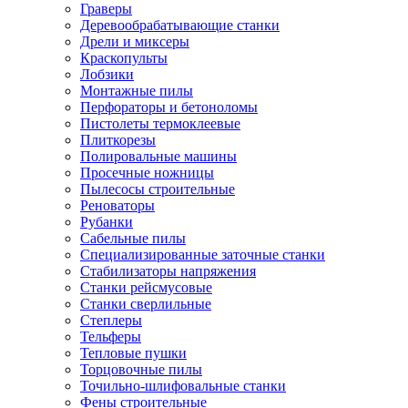
Граверы
Деревообрабатывающие станки
Дрели и миксеры
Краскопульты
Лобзики
Монтажные пилы
Перфораторы и бетоноломы
Пистолеты термоклеевые
Плиткорезы
Полировальные машины
Просечные ножницы
Пылесосы строительные
Реноваторы
Рубанки
Сабельные пилы
Специализированные заточные станки
Стабилизаторы напряжения
Станки рейсмусовые
Станки сверлильные
Степлеры
Тельферы
Тепловые пушки
Торцовочные пилы
Точильно-шлифовальные станки
Фены строительные