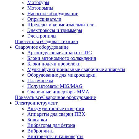
Мотобуры
Мотопомпы
Насосное оборудование
Опрыскиватели
Шредеры и кормоизмельчители
Электрокосы и триммеры
Электропилы
Показать всеСадовая техника
Сварочное оборудование
Аргонодуговые аппараты TIG
Блоки автономного охлаждения
Блоки подачи проволоки
Мультифункциональные сварочные аппараты
Оборудование для микросварки
Плазморезы
Полуавтоматы MIG/MAG
Сварочные инверторы ММА
Показать всеСварочное оборудование
Электроинструмент
Аккумуляторные отвертки
Аппараты для сварки ПВХ
Болгарки
Вибраторы для бетона
Виброплиты
Винтоверты и гайковерты