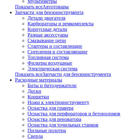
Мультиметры
Показать всеАвтотовары
Запчасти для бензоинструмента
Детали двигателя
Карбюраторы и ремкомплекты
Корпусные детали
Разные аксессуары
Смазывание цепи
Стартеры и составлющие
Сцепления и составляющие
Топливная система
Фильтры воздушные
Электрическая система
Показать всеЗапчасти для бензоинструмента
Расходные материалы
Биты и битодержатели
Диски
Корщетки
Ножи к электроинструменту
Оснастка для гравера
Оснастка для перфораторов и бетоноломов
Оснастка для реноватора
Оснастка для точильных станков
Пильные полотна
Сверла