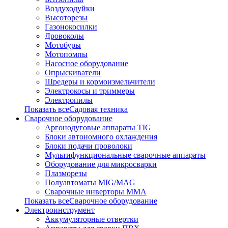
Воздуходуйки
Высоторезы
Газонокосилки
Дровоколы
Мотобуры
Мотопомпы
Насосное оборудование
Опрыскиватели
Шредеры и кормоизмельчители
Электрокосы и триммеры
Электропилы
Показать всеСадовая техника
Сварочное оборудование
Аргонодуговые аппараты TIG
Блоки автономного охлаждения
Блоки подачи проволоки
Мультифункциональные сварочные аппараты
Оборудование для микросварки
Плазморезы
Полуавтоматы MIG/MAG
Сварочные инверторы ММА
Показать всеСварочное оборудование
Электроинструмент
Аккумуляторные отвертки