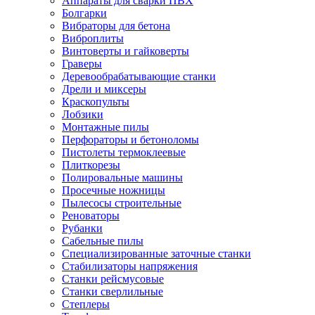
Аппараты для сварки ПВХ
Болгарки
Вибраторы для бетона
Виброплиты
Винтоверты и гайковерты
Граверы
Деревообрабатывающие станки
Дрели и миксеры
Краскопульты
Лобзики
Монтажные пилы
Перфораторы и бетоноломы
Пистолеты термоклеевые
Плиткорезы
Полировальные машины
Просечные ножницы
Пылесосы строительные
Реноваторы
Рубанки
Сабельные пилы
Специализированные заточные станки
Стабилизаторы напряжения
Станки рейсмусовые
Станки сверлильные
Степлеры