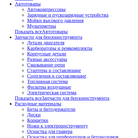
Автотовары
Автокомпрессоры
Зарядные и пускозарядные устройства
Мойки высокого давления
Мультиметры
Показать всеАвтотовары
Запчасти для бензоинструмента
Детали двигателя
Карбюраторы и ремкомплекты
Корпусные детали
Разные аксессуары
Смазывание цепи
Стартеры и составлющие
Сцепления и составляющие
Топливная система
Фильтры воздушные
Электрическая система
Показать всеЗапчасти для бензоинструмента
Расходные материалы
Биты и битодержатели
Диски
Корщетки
Ножи к электроинструменту
Оснастка для гравера
Оснастка для перфораторов и бетоноломов