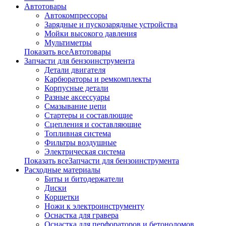
Автотовары
Автокомпрессоры
Зарядные и пускозарядные устройства
Мойки высокого давления
Мультиметры
Показать всеАвтотовары
Запчасти для бензоинструмента
Детали двигателя
Карбюраторы и ремкомплекты
Корпусные детали
Разные аксессуары
Смазывание цепи
Стартеры и составлющие
Сцепления и составляющие
Топливная система
Фильтры воздушные
Электрическая система
Показать всеЗапчасти для бензоинструмента
Расходные материалы
Биты и битодержатели
Диски
Корщетки
Ножи к электроинструменту
Оснастка для гравера
Оснастка для перфораторов и бетоноломов