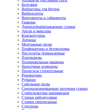
Аппараты для сварки ПВХ
Болгарки
Вибраторы для бетона
Виброплиты
Винтоверты и гайковерты
Граверы
Деревообрабатывающие станки
Дрели и миксеры
Краскопульты
Лобзики
Монтажные пилы
Перфораторы и бетоноломы
Пистолеты термоклеевые
Плиткорезы
Полировальные машины
Просечные ножницы
Пылесосы строительные
Реноваторы
Рубанки
Сабельные пилы
Специализированные заточные станки
Стабилизаторы напряжения
Станки рейсмусовые
Станки сверлильные
Степлеры