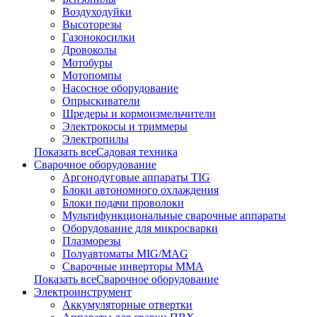
Воздуходуйки
Высоторезы
Газонокосилки
Дровоколы
Мотобуры
Мотопомпы
Насосное оборудование
Опрыскиватели
Шредеры и кормоизмельчители
Электрокосы и триммеры
Электропилы
Показать всеСадовая техника
Сварочное оборудование
Аргонодуговые аппараты TIG
Блоки автономного охлаждения
Блоки подачи проволоки
Мультифункциональные сварочные аппараты
Оборудование для микросварки
Плазморезы
Полуавтоматы MIG/MAG
Сварочные инверторы ММА
Показать всеСварочное оборудование
Электроинструмент
Аккумуляторные отвертки