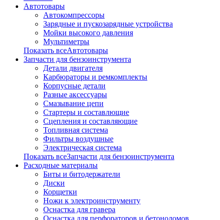
Автотовары
Автокомпрессоры
Зарядные и пускозарядные устройства
Мойки высокого давления
Мультиметры
Показать всеАвтотовары
Запчасти для бензоинструмента
Детали двигателя
Карбюраторы и ремкомплекты
Корпусные детали
Разные аксессуары
Смазывание цепи
Стартеры и составлющие
Сцепления и составляющие
Топливная система
Фильтры воздушные
Электрическая система
Показать всеЗапчасти для бензоинструмента
Расходные материалы
Биты и битодержатели
Диски
Корщетки
Ножи к электроинструменту
Оснастка для гравера
Оснастка для перфораторов и бетоноломов